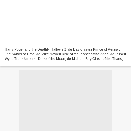
Harry Potter and the Deathly Hallows 2, de David Yates Prince of Persia :
The Sands of Time, de Mike Newell Rise of the Planet of the Apes, de Rupert
Wyatt Transformers : Dark of the Moon, de Michael Bay Clash of the Titans,
de Louis Leterrier Thor, de...