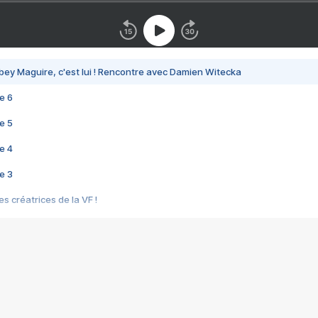
bey Maguire, c'est lui ! Rencontre avec Damien Witecka
e 6
e 5
e 4
e 3
s créatrices de la VF !
e 2
e 1
e Mektoub My Love arrive enfin ! Rencontre avec Shaïn Boumedine et Sal
i : après Toni en famille