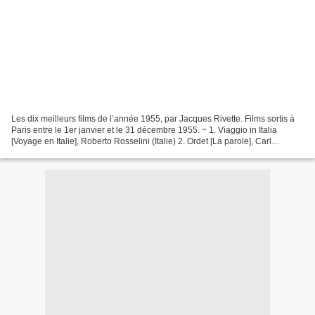
Les dix meilleurs films de l’année 1955, par Jacques Rivette. Films sortis à
Paris entre le 1er janvier et le 31 décembre 1955. ~ 1. Viaggio in Italia
[Voyage en Italie], Roberto Rosselini (Italie) 2. Ordet [La parole], Carl
Theodor Dreyer (Danemark)...