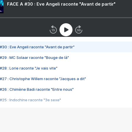
FACE A #30 : Eve Angeli raconte "Avant de partir"
#30 : Eve Angeli raconte "Avant de partir"
#29 : MC Solaar raconte "Bouge de là"
28 : Lorie raconte "Je vais vite"
#27 : Christophe Willem raconte "Jacques a dit"
#26 : Chimène Badi raconte "Entre nous"
#25 : Indochine raconte "3e sexe"
#24 : Zaho raconte "C'est chelou"
#23 : Patrick Bruel raconte "Au café des délices"
#22 : Kyo raconte "Le chemin"