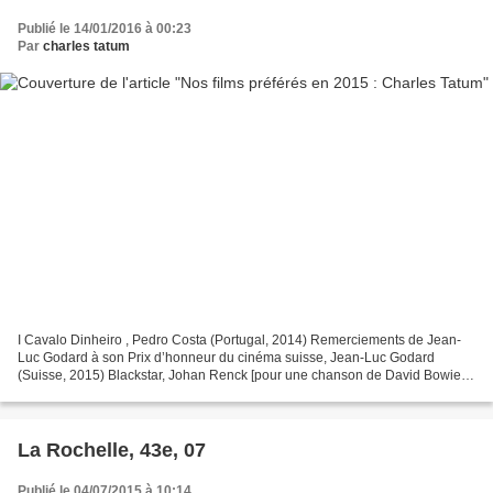
Publié le 14/01/2016 à 00:23
Par
charles tatum
I Cavalo Dinheiro , Pedro Costa (Portugal, 2014) Remerciements de Jean-
Luc Godard à son Prix d’honneur du cinéma suisse, Jean-Luc Godard
(Suisse, 2015) Blackstar, Johan Renck [pour une chanson de David Bowie]
(Royaume-Uni, 2015) Hustle [La Cité des dangers],...
La Rochelle, 43e, 07
Publié le 04/07/2015 à 10:14