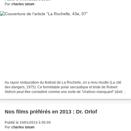
Par
charles tatum
Au rayon restauration du festival de La Rochelle, on a revu Hustle (La cité
des dangers, 1975). Ce formidable polar sarcastique et triste de Robert
Aldrich peut être considéré comme une sorte de "chaînon manquant" (dixit
l'ami Erwan Floch'lay) entre le...
Nos films préférés en 2013 : Dr. Orlof
Publié le 24/01/2014 à 00:05
Par
charles tatum