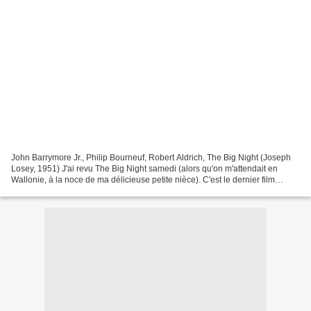
John Barrymore Jr., Philip Bourneuf, Robert Aldrich, The Big Night (Joseph
Losey, 1951) J'ai revu The Big Night samedi (alors qu'on m'attendait en
Wallonie, à la noce de ma délicieuse petite nièce). C'est le dernier film
américain de Joseph Losey avant...