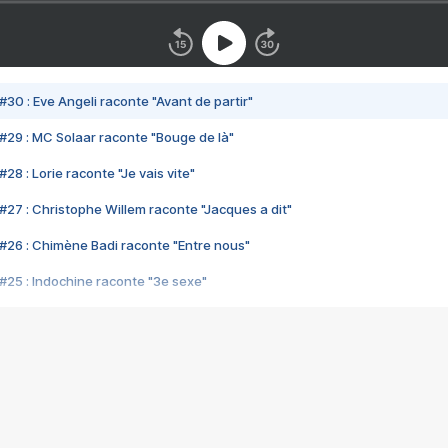
#30 : Eve Angeli raconte "Avant de partir"
#29 : MC Solaar raconte "Bouge de là"
28 : Lorie raconte "Je vais vite"
#27 : Christophe Willem raconte "Jacques a dit"
#26 : Chimène Badi raconte "Entre nous"
#25 : Indochine raconte "3e sexe"
#24 : Zaho raconte "C'est chelou"
#23 : Patrick Bruel raconte "Au café des délices"
#22 : Kyo raconte "Le chemin"
#21 : Nolwenn Leroy raconte "Cassé"