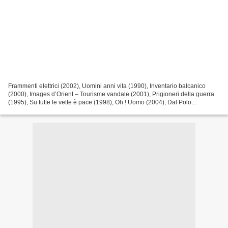
Frammenti elettrici (2002), Uomini anni vita (1990), Inventario balcanico
(2000), Images d’Orient – Tourisme vandale (2001), Prigioneri della guerra
(1995), Su tutte le vette è pace (1998), Oh ! Uomo (2004), Dal Polo
all’Equatore (1986), de Yervant Gianikian...