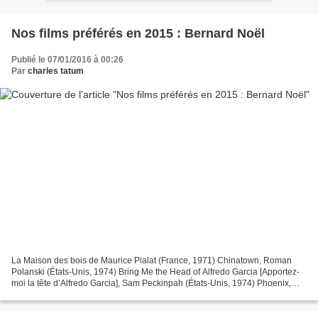
Nos films préférés en 2015 : Bernard Noël
Publié le 07/01/2016 à 00:26
Par
charles tatum
La Maison des bois de Maurice Pialat (France, 1971) Chinatown, Roman
Polanski (États-Unis, 1974) Bring Me the Head of Alfredo Garcia [Apportez-
moi la tête d’Alfredo Garcia], Sam Peckinpah (États-Unis, 1974) Phoenix,
Christian Petzold (Allemagne, 2014)...