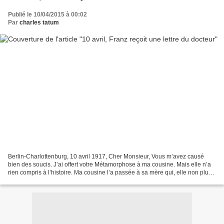
Publié le 10/04/2015 à 00:02
Par
charles tatum
Berlin-Charlottenburg, 10 avril 1917, Cher Monsieur, Vous m’avez causé
bien des soucis. J’ai offert votre Métamorphose à ma cousine. Mais elle n’a
rien compris à l’histoire. Ma cousine l’a passée à sa mère qui, elle non plus,
n’y a entendu goutte. La...