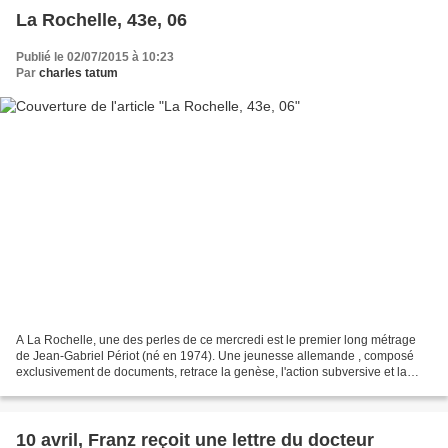
La Rochelle, 43e, 06
Publié le 02/07/2015 à 10:23
Par
charles tatum
A La Rochelle, une des perles de ce mercredi est le premier long métrage
de Jean-Gabriel Périot (né en 1974). Une jeunesse allemande , composé
exclusivement de documents, retrace la genèse, l'action subversive et la
liquidation par l'Etat fédéral allemand,...
10 avril, Franz reçoit une lettre du docteur