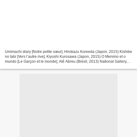
Umimachi diary [Notre petite sœur], Hirokazu Koreeda (Japon, 2015) Kishibe
no tabi [Vers l’autre rive], Kiyoshi Kurosawa (Japon, 2015) O Menimo et o
mundo [Le Garçon et le monde], Alê Abreu (Brésil, 2013) National Gallery,
Frederick Wiseman (France-États-Unis,...