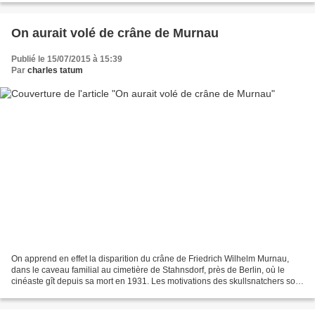
On aurait volé de crâne de Murnau
Publié le 15/07/2015 à 15:39
Par
charles tatum
On apprend en effet la disparition du crâne de Friedrich Wilhelm Murnau,
dans le caveau familial au cimetière de Stahnsdorf, près de Berlin, où le
cinéaste gît depuis sa mort en 1931. Les motivations des skullsnatchers sont
obscures, et leur modus operandi...