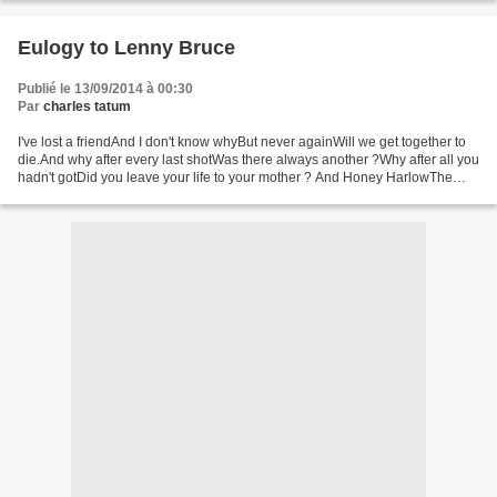
Eulogy to Lenny Bruce
Publié le 13/09/2014 à 00:30
Par
charles tatum
I've lost a friendAnd I don't know whyBut never againWill we get together to
die.And why after every last shotWas there always another ?Why after all you
hadn't gotDid you leave your life to your mother ? And Honey HarlowThe
singer burlesque queenHow...