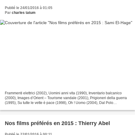
Publié le 24/01/2016 à 01:05
Par
charles tatum
Frammenti elettrici (2002), Uomini anni vita (1990), Inventario balcanico
(2000), Images d’Orient – Tourisme vandale (2001), Prigioneri della guerra
(1995), Su tutte le vette è pace (1998), Oh ! Uomo (2004), Dal Polo
all’Equatore (1986), de Yervant Gianikian...
Nos films préférés en 2015 : Thierry Abel
Publié le 22/01/2016 à 00:11