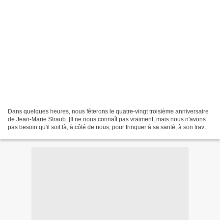
Dans quelques heures, nous fêterons le quatre-vingt troisième anniversaire
de Jean-Marie Straub. [Il ne nous connaît pas vraiment, mais nous n'avons
pas besoin qu'il soit là, à côté de nous, pour trinquer à sa santé, à son travail,
à son œuvre passée...