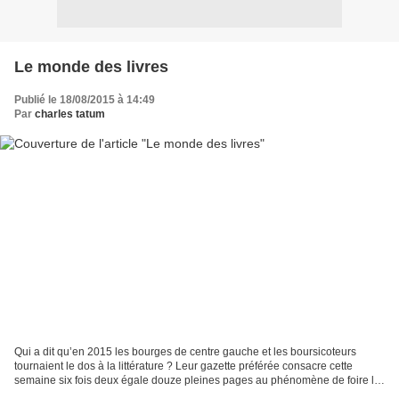
Le monde des livres
Publié le 18/08/2015 à 14:49
Par
charles tatum
Qui a dit qu’en 2015 les bourges de centre gauche et les boursicoteurs
tournaient le dos à la littérature ? Leur gazette préférée consacre cette
semaine six fois deux égale douze pleines pages au phénomène de foire le
plus aimé/détesté du pays, bouffon...