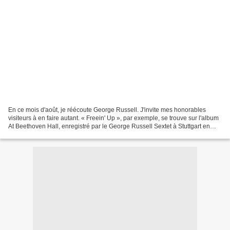
En ce mois d'août, je réécoute George Russell. J'invite mes honorables
visiteurs à en faire autant. « Freein' Up », par exemple, se trouve sur l'album
At Beethoven Hall, enregistré par le George Russell Sextet à Stuttgart en
1965. Outre l'invité du jour,...