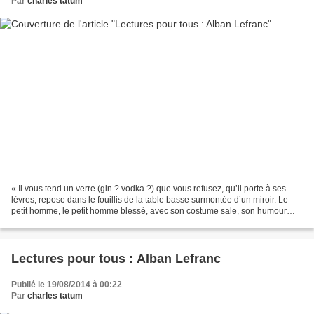
Par
charles tatum
« Il vous tend un verre (gin ? vodka ?) que vous refusez, qu’il porte à ses
lèvres, repose dans le fouillis de la table basse surmontée d’un miroir. Le
petit homme, le petit homme blessé, avec son costume sale, son humour
fêlé, votre ami – que la justice...
Lectures pour tous : Alban Lefranc
Publié le 19/08/2014 à 00:22
Par
charles tatum