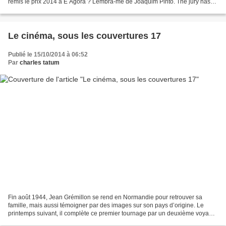
remis le prix 2014 à E Agora ? Lembra-me de Joaquim Pinto. The jury has
decided to give the prize de...
Le cinéma, sous les couvertures 17
Publié le 15/10/2014 à 06:52
Par
charles tatum
Fin août 1944, Jean Grémillon se rend en Normandie pour retrouver sa
famille, mais aussi témoigner par des images sur son pays d’origine. Le
printemps suivant, il complète ce premier tournage par un deuxième voyage.
Dans des conditions précaires, il filme...