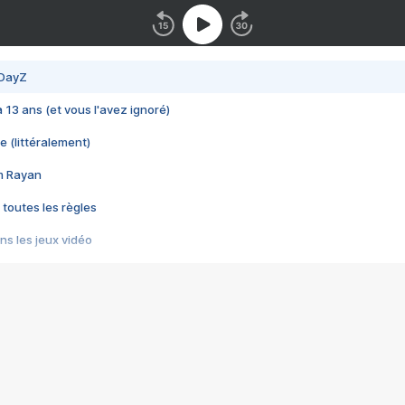
 DayZ
 a 13 ans (et vous l'avez ignoré)
e (littéralement)
im Rayan
 toutes les règles
s les jeux vidéo
us choquant de Rockstar ? - Le scandale BULLY
e plus moche de Steam
du RÊVE tourne au CAUCHEMAR
pendant 8 heures
it… à tort