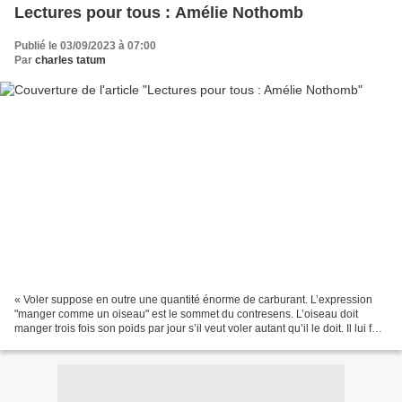
Lectures pour tous : Amélie Nothomb
Publié le 03/09/2023 à 07:00
Par
charles tatum
« Voler suppose en outre une quantité énorme de carburant. L’expression
"manger comme un oiseau" est le sommet du contresens. L’oiseau doit
manger trois fois son poids par jour s’il veut voler autant qu’il le doit. Il lui faut
rechercher du matin au soir...