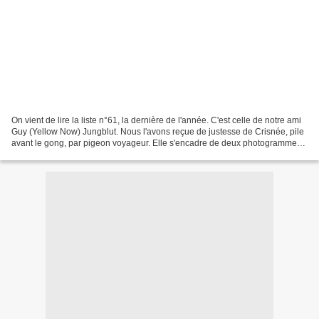
On vient de lire la liste n°61, la dernière de l'année. C'est celle de notre ami
Guy (Yellow Now) Jungblut. Nous l'avons reçue de justesse de Crisnée, pile
avant le gong, par pigeon voyageur. Elle s'encadre de deux photogrammes
des Funérailles d'un autre...