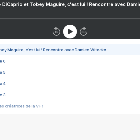
 DiCaprio et Tobey Maguire, c'est lui ! Rencontre avec Dam
bey Maguire, c'est lui ! Rencontre avec Damien Witecka
e 6
e 5
e 4
e 3
s créatrices de la VF !
e 2
e 1
e Mektoub My Love arrive enfin ! Rencontre avec Shaïn Boumedine et Sal