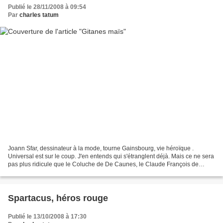
Publié le 28/11/2008 à 09:54
Par
charles tatum
Joann Sfar, dessinateur à la mode, tourne Gainsbourg, vie héroïque .
Universal est sur le coup. J'en entends qui s'étranglent déjà. Mais ce ne sera
pas plus ridicule que le Coluche de De Caunes, le Claude François de
Poelvoorde ou le Piaf de l'autre,...
Spartacus, héros rouge
Publié le 13/10/2008 à 17:30