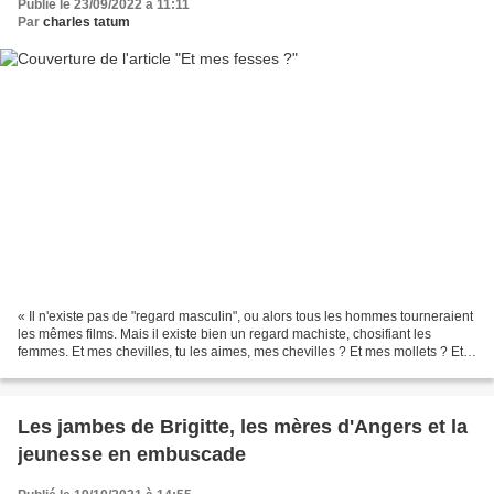
Publié le 23/09/2022 à 11:11
Par
charles tatum
« Il n'existe pas de "regard masculin", ou alors tous les hommes tourneraient
les mêmes films. Mais il existe bien un regard machiste, chosifiant les
femmes. Et mes chevilles, tu les aimes, mes chevilles ? Et mes mollets ? Et
mes fesses ? [...] Ne parlons...
Les jambes de Brigitte, les mères d'Angers et la
jeunesse en embuscade