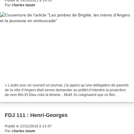
Publié le 19/10/2021 à 14:55
Par
charles tatum
« L’autre jour, en ouvrant un journal, j’ai appris qu’une délégation de parents
de la ville d’Angers était venue demander au préfet d’interdire la projection
de mon film Et Dieu créa la femme... Motif: ils craignaient que ce film
n’engage leurs enfants...
FDJ 111 : Henri-Georges
Publié le 21/11/2018 à 13:47
Par
charles tatum