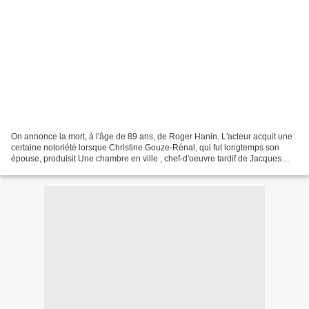
On annonce la mort, à l'âge de 89 ans, de Roger Hanin. L'acteur acquit une
certaine notoriété lorsque Christine Gouze-Rénal, qui fut longtemps son
épouse, produisit Une chambre en ville , chef-d'oeuvre tardif de Jacques
Demy. CGR et Brigitte Bardot (...