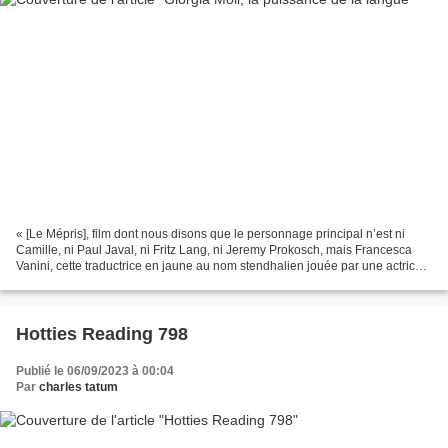
« [Le Mépris], film dont nous disons que le personnage principal n’est ni
Camille, ni Paul Javal, ni Fritz Lang, ni Jeremy Prokosch, mais Francesca
Vanini, cette traductrice en jaune au nom stendhalien jouée par une actrice
inconnue, Giorgia Moll, centrale...
Hotties Reading 798
Publié le 06/09/2023 à 00:04
Par
charles tatum