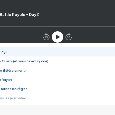
 Battle Royale - DayZ
 DayZ
 a 13 ans (et vous l'avez ignoré)
e (littéralement)
im Rayan
 toutes les règles
s les jeux vidéo
us choquant de Rockstar ? - Le scandale BULLY