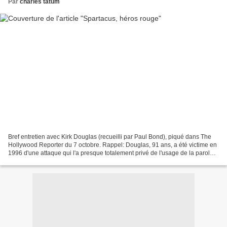
Par
charles tatum
Bref entretien avec Kirk Douglas (recueilli par Paul Bond), piqué dans The
Hollywood Reporter du 7 octobre. Rappel: Douglas, 91 ans, a été victime en
1996 d'une attaque qui l'a presque totalement privé de l'usage de la parole.
Ce billet est un clin d'oeil...