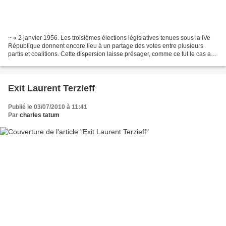
~ « 2 janvier 1956. Les troisièmes élections législatives tenues sous la IVe
République donnent encore lieu à un partage des votes entre plusieurs
partis et coalitions. Cette dispersion laisse présager, comme ce fut le cas au
cours des dernières années,...
Exit Laurent Terzieff
Publié le 03/07/2010 à 11:41
Par
charles tatum