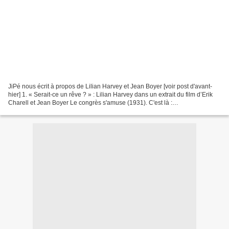
JiPé nous écrit à propos de Lilian Harvey et Jean Boyer [voir post d'avant-
hier] 1. « Serait-ce un rêve ? » : Lilian Harvey dans un extrait du film d’Erik
Charell et Jean Boyer Le congrès s'amuse (1931). C'est là :
https://www.youtube.com/watch?v=JstuFwwqdUQ...