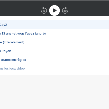
 DayZ
 a 13 ans (et vous l'avez ignoré)
e (littéralement)
im Rayan
 toutes les règles
s les jeux vidéo
us choquant de Rockstar ? - Le scandale BULLY
e plus moche de Steam
du RÊVE tourne au CAUCHEMAR
pendant 8 heures