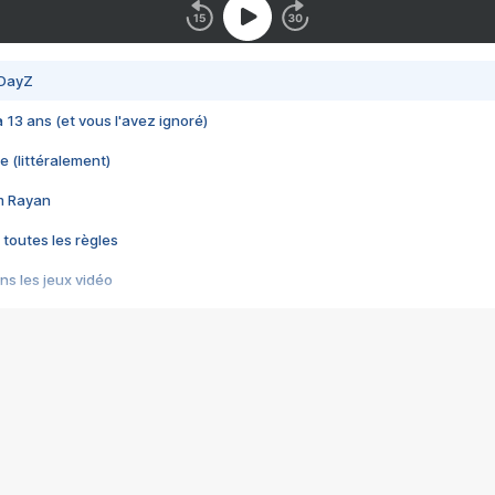
 DayZ
 a 13 ans (et vous l'avez ignoré)
e (littéralement)
im Rayan
 toutes les règles
s les jeux vidéo
us choquant de Rockstar ? - Le scandale BULLY
e plus moche de Steam
du RÊVE tourne au CAUCHEMAR
pendant 8 heures
it… à tort