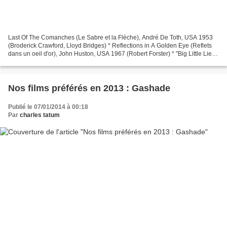
Last Of The Comanches (Le Sabre et la Flèche), André De Toth, USA 1953
(Broderick Crawford, Lloyd Bridges) * Reflections in A Golden Eye (Reflets
dans un oeil d'or), John Huston, USA 1967 (Robert Forster) * "Big Little Lies"
[saison 1], David E. Kelley,...
Nos films préférés en 2013 : Gashade
Publié le 07/01/2014 à 00:18
Par
charles tatum