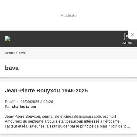
Publicité
MENU
Accueil
» bava
bava
Jean-Pierre Bouyxou 1946-2025
Publié le 06/09/2025 à 09:26
Par
charles tatum
Jean-Pierre Bouyxou, journaliste et cinéaste insaisissable, est mort
Amoureux du septième art qui s’était beaucoup intéressé à l’érotisme,
l’acteur et réalisateur se laissait guider par le principe de plaisir, loin de tout
impératif culturel. Il s’est...