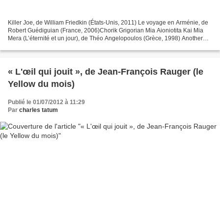
Killer Joe, de William Friedkin (États-Unis, 2011) Le voyage en Arménie, de
Robert Guédiguian (France, 2006)Chorik Grigorian Mia Aioniotita Kai Mia
Mera (L’éternité et un jour), de Théo Angelopoulos (Grèce, 1998) Another
Day In Paradise, de Larry Clark...
« L'œil qui jouit », de Jean-François Rauger (le
Yellow du mois)
Publié le 01/07/2012 à 11:29
Par
charles tatum