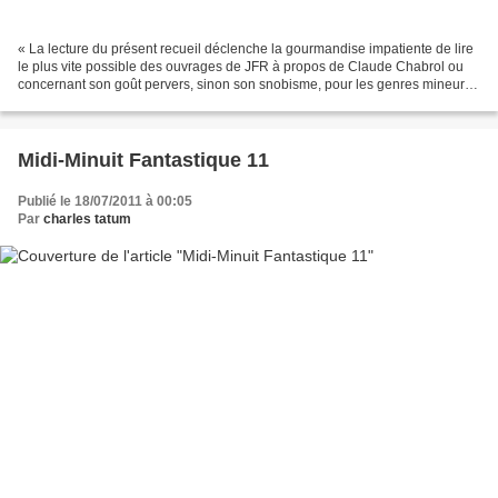
« La lecture du présent recueil déclenche la gourmandise impatiente de lire
le plus vite possible des ouvrages de JFR à propos de Claude Chabrol ou
concernant son goût pervers, sinon son snobisme, pour les genres mineurs.
[...] J’aime que ce livre s’ouvre...
Midi-Minuit Fantastique 11
Publié le 18/07/2011 à 00:05
Par
charles tatum