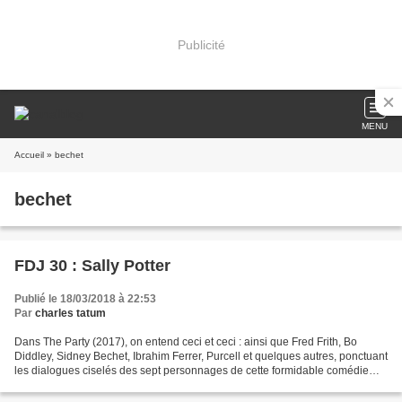
Publicité
MENU
Accueil
» bechet
bechet
FDJ 30 : Sally Potter
Publié le 18/03/2018 à 22:53
Par
charles tatum
Dans The Party (2017), on entend ceci et ceci : ainsi que Fred Frith, Bo
Diddley, Sidney Bechet, Ibrahim Ferrer, Purcell et quelques autres, ponctuant
les dialogues ciselés des sept personnages de cette formidable comédie
noire.