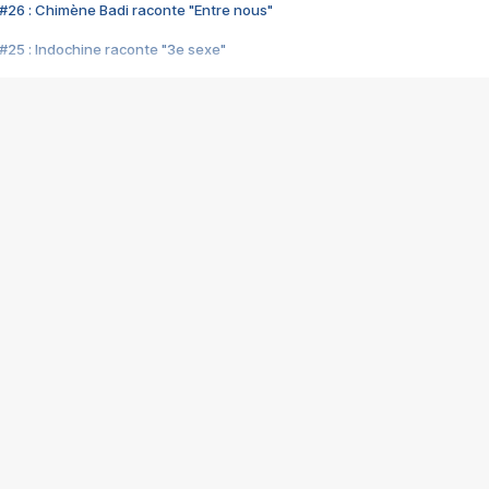
#26 : Chimène Badi raconte "Entre nous"
#25 : Indochine raconte "3e sexe"
#24 : Zaho raconte "C'est chelou"
#23 : Patrick Bruel raconte "Au café des délices"
#22 : Kyo raconte "Le chemin"
#21 : Nolwenn Leroy raconte "Cassé"
#20 : Patrick Hernandez raconte "Born to be alive"
#19 : Lorie raconte "Près de moi"
#18 : Michael Jones raconte "A nos actes manqués" (avec Jean-Jacque
#17 : Khaled raconte "Aïcha"
#16 : Corneille raconte "Parce qu'on vient de loin"
#15 : Indochine raconte "L'aventurier"
14 : Lorie raconte "Sur un air latino"