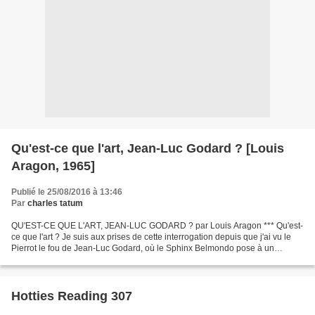
Qu'est-ce que l'art, Jean-Luc Godard ? [Louis
Aragon, 1965]
Publié le 25/08/2016 à 13:46
Par
charles tatum
QU'EST-CE QUE L'ART, JEAN-LUC GODARD ? par Louis Aragon *** Qu'est-
ce que l'art ? Je suis aux prises de cette interrogation depuis que j'ai vu le
Pierrot le fou de Jean-Luc Godard, où le Sphinx Belmondo pose à un
producer américain la question: Qu'est-ce...
Hotties Reading 307