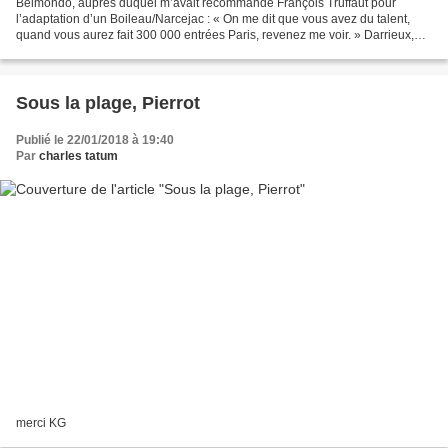
Belmondo, auprès duquel m’avait recommandé François Truffaut pour
l’adaptation d’un Boileau/Narcejac : « On me dit que vous avez du talent,
quand vous aurez fait 300 000 entrées Paris, revenez me voir. » Darrieux,
après l’envoi du scénario de En haut...
Sous la plage, Pierrot
Publié le 22/01/2018 à 19:40
Par
charles tatum
merci KG