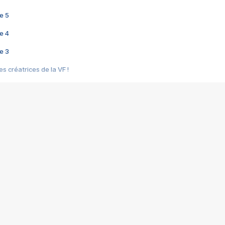
e 5
e 4
e 3
s créatrices de la VF !
e 2
e 1
e Mektoub My Love arrive enfin ! Rencontre avec Shaïn Boumedine et Sal
i : après Toni en famille
elle réalise le bouleversant Dites lui que je l'aime
ais ! Rencontre autour de Vie privée de Rebecca Zlotowski
 de Marguerite, Grave... Rencontre avec Ella Rumpf
 Les Rêveurs, un film intime sur la santé mentale