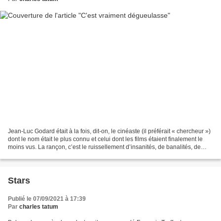
Jean-Luc Godard était à la fois, dit-on, le cinéaste (il préférait « chercheur »)
dont le nom était le plus connu et celui dont les films étaient finalement le
moins vus. La rançon, c’est le ruissellement d’insanités, de banalités, de
clichés publicitaires...
Stars
Publié le 07/09/2021 à 17:39
Par
charles tatum