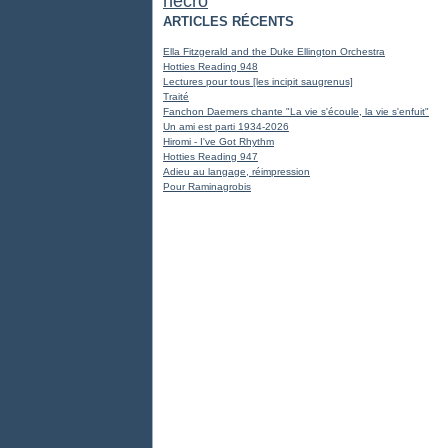
nécro
ARTICLES RÉCENTS
Ella Fitzgerald and the Duke Ellington Orchestra
Hotties Reading 948
Lectures pour tous [les incipit saugrenus]
Traité
Fanchon Daemers chante "La vie s'écoule, la vie s'enfuit"
Un ami est parti 1934-2026
Hiromi - I've Got Rhythm
Hotties Reading 947
Adieu au langage, réimpression
Pour Raminagrobis