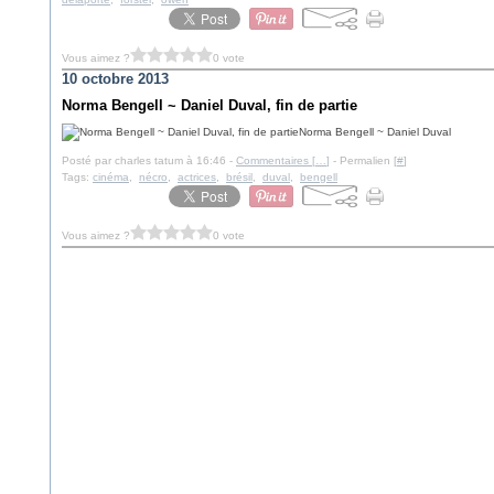
Vous aimez ?
0 vote
10 octobre 2013
Norma Bengell ~ Daniel Duval, fin de partie
Norma Bengell ~ Daniel Duval
Posté par charles tatum à 16:46 -
Commentaires [
…
]
- Permalien [
#
]
Tags:
cinéma
,
nécro
,
actrices
,
brésil
,
duval
,
bengell
Vous aimez ?
0 vote