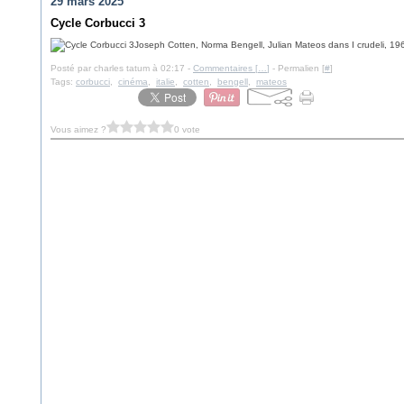
29 mars 2025
Cycle Corbucci 3
Joseph Cotten, Norma Bengell, Julian Mateos dans I crudeli, 19
Posté par charles tatum à 02:17 -
Commentaires [
…
]
- Permalien [
#
]
Tags:
corbucci
,
cinéma
,
italie
,
cotten
,
bengell
,
mateos
Vous aimez ?
0 vote