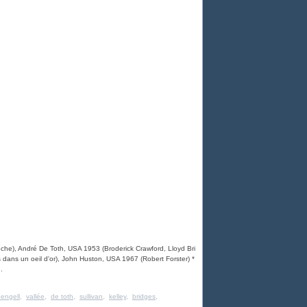
che), André De Toth, USA 1953 (Broderick Crawford, Lloyd Bri
s dans un oeil d'or), John Huston, USA 1967 (Robert Forster) *
.
engell
,
vallée
,
de toth
,
sullivan
,
kelley
,
bridges
,