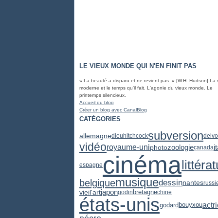
LE VIEUX MONDE QUI N'EN FINIT PAS
« La beauté a disparu et ne revient pas. » [W.H. Hudson] La 
moderne et le temps qu'il fait. L'agonie du vieux monde. Le
printemps silencieux.
Accueil du blog
Créer un blog avec CanalBlog
CATÉGORIES
subversion
allemagne
dieu
hitchcock
delvo
vidéo
zoologie
royaume-uni
photo
i
canada
cinéma
littéra
espagne
musique
belgique
dessin
nantes
russi
japon
vieil'art
bretagne
godin
chine
états-unis
actr
godard
bouyxou