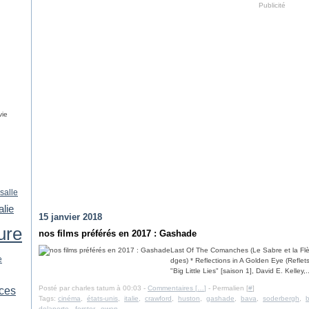
Publicité
vie
salle
talie
15 janvier 2018
ture
nos films préférés en 2017 : Gashade
Last Of The Comanches (Le Sabre et la Flè
e
dges) * Reflections in A Golden Eye (Reflet
"Big Little Lies" [saison 1], David E. Kelley,..
ices
Posté par charles tatum à 00:03 -
Commentaires [
…
]
- Permalien [
#
]
Tags:
cinéma
,
états-unis
,
italie
,
crawford
,
huston
,
gashade
,
bava
,
soderbergh
,
b
delaporte
,
forster
,
owen