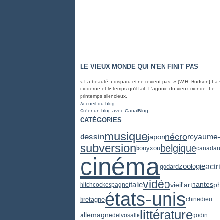
LE VIEUX MONDE QUI N'EN FINIT PAS
« La beauté a disparu et ne revient pas. » [W.H. Hudson] La 
moderne et le temps qu'il fait. L'agonie du vieux monde. Le
printemps silencieux.
Accueil du blog
Créer un blog avec CanalBlog
CATÉGORIES
musique
dessin
nécro
japon
royaume-
subversion
belgique
bouyxou
canada
r
cinéma
zoologie
actr
godard
vidéo
italie
vieil'art
p
nantes
hitchcock
espagne
états-unis
bretagne
chine
dieu
littérature
allemagne
delvosalle
godin