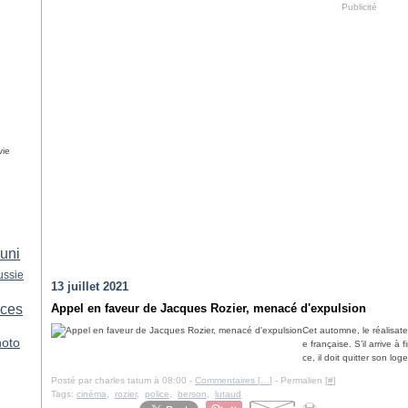
Publicité
vie
uni
ussie
13 juillet 2021
ices
Appel en faveur de Jacques Rozier, menacé d'expulsion
Cet automne, le réalisat
hoto
e française. S’il arrive à 
ce, il doit quitter son l
Posté par charles tatum à 08:00 -
Commentaires [
…
]
- Permalien [
#
]
Tags:
cinéma
,
rozier
,
police
,
berson
,
lutaud