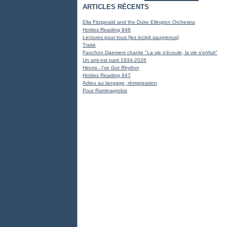
ARTICLES RÉCENTS
Ella Fitzgerald and the Duke Ellington Orchestra
Hotties Reading 948
Lectures pour tous [les incipit saugrenus]
Traité
Fanchon Daemers chante "La vie s'écoule, la vie s'enfuit"
Un ami est parti 1934-2026
Hiromi - I've Got Rhythm
Hotties Reading 947
Adieu au langage, réimpression
Pour Raminagrobis