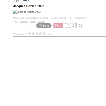
1 juin 2022
Jacques Rozier, 2022
Posté par charles tatum à 13:33 -
Commentaires [
…
]
- Permalien [
#
]
Tags:
cinéma
,
rozier
,
berson
Vous aimez ?
0 vote