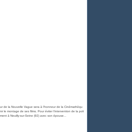
eur de la Nouvelle Vague sera à l’honneur de la Cinémathèqu
finir le montage de ses films. Pour éviter l’intervention de la poli
ogement à Neuilly-sur-Seine (92) avec son épouse...