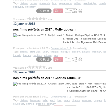
Tags:
cinéma
,
nantes
,
états-unis
,
bon
,
royaume-uni
,
taillard
,
azerbaïdjan
,
bonell
beauvais
,
baydarov
Vous aimez ?
0 vote
12 janvier 2018
nos films préférés en 2017 : Molly Louvain
1. Detroit , Kathryn Bigelow, USA 2017 
c, France 2017 3. Dos monjes [Les deu
he Art Life , Jon Nguyen et Rick Barne
Posté par charles tatum à 00:53 -
Commentaires [
…
]
- Permalien [
#
]
Tags:
cinéma
,
états-unis
,
lynch
,
chantal
,
mexique
,
bigelow
,
amalric
,
wiseman
,
n
louvain
,
barnes
,
gubbins
,
soloway
,
oro
Vous aimez ?
0 vote
10 janvier 2018
nos films préférés en 2017 : Charles Tatum, Jr
Un, dans l'ordre « Twin Peaks » (s
dy , Louis C.K., USA 2017 « Big Lit
e Samuel Khachikian [Iran] (The Cr
Posté par charles tatum à 00:02 -
Commentaires [
…
]
- Permalien [
#
]
Tags:
cinéma
,
états-unis
,
italie
,
lynch
,
iran
,
tatum
,
bigelow
,
wiseman
,
nguyen
,
h
kourkouta
,
barnes
,
gubbins
,
soloway