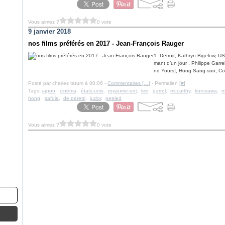
Vous aimez ?
0 vote
9 janvier 2018
nos films préférés en 2017 - Jean-François Rauger
1. Detroit, Kathryn Bigelow, U
mant d’un jour , Philippe Garr
nd Yours], Hong Sang-soo, C
Posté par charles tatum à 00:06 -
Commentaires [
…
]
- Permalien [
#
]
Tags:
japon
,
cinéma
,
états-unis
,
royaume-uni
,
lee
,
garrel
,
mccarthy
,
kurosawa
,
n
hong
,
safdie
,
de peretti
,
judor
,
peeled
Vous aimez ?
0 vote