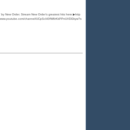
' by New Order. Stream New Order's greatest hits here ▶http
ps://www.youtube.com/channel/UCpScI40fW6rKkPPnUVDGkyw?s