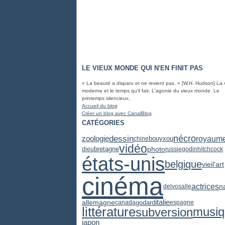
LE VIEUX MONDE QUI N'EN FINIT PAS
« La beauté a disparu et ne revient pas. » [W.H. Hudson] La 
moderne et le temps qu'il fait. L'agonie du vieux monde. Le
printemps silencieux.
Accueil du blog
Créer un blog avec CanalBlog
CATÉGORIES
dessin
nécro
zoologie
royaume
chine
bouyxou
vidéo
photo
bretagne
dieu
russie
godin
hitchcock
états-unis
belgique
vieil'art
cinéma
actrices
n
delvosalle
italie
allemagne
godard
canada
espagne
littérature
subversion
musiq
japon