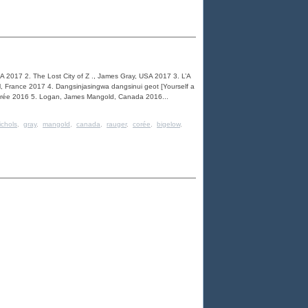
SA 2017 2. The Lost City of Z ., James Gray, USA 2017 3. L’A
el, France 2017 4. Dangsinjasingwa dangsinui geot [Yourself a
orée 2016 5. Logan, James Mangold, Canada 2016...
ichols
,
gray
,
mangold
,
canada
,
rauger
,
corée
,
bigelow
,