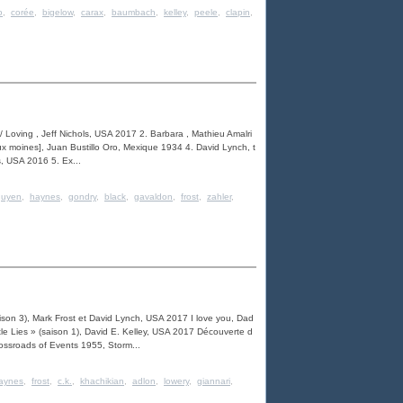
o
,
corée
,
bigelow
,
carax
,
baumbach
,
kelley
,
peele
,
clapin
,
/ Loving , Jeff Nichols, USA 2017 2. Barbara , Mathieu Amalri
x moines], Juan Bustillo Oro, Mexique 1934 4. David Lynch, t
s, USA 2016 5. Ex...
guyen
,
haynes
,
gondry
,
black
,
gavaldon
,
frost
,
zahler
,
aison 3), Mark Frost et David Lynch, USA 2017 I love you, Dad
tle Lies » (saison 1), David E. Kelley, USA 2017 Découverte d
ossroads of Events 1955, Storm...
aynes
,
frost
,
c.k.
,
khachikian
,
adlon
,
lowery
,
giannari
,