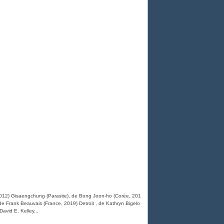
2012) Gisaengchung (Parasite), de Bong Joon-ho (Corée, 201
 de Frank Beauvais (France, 2019) Detroit , de Kathryn Bigelo
David E. Kelley...