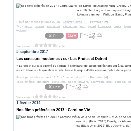
Top Kuripi : Itsuwari no rinjin [Creepy
n 2016 Geu-hu [Le Jour d’après], Hong
L’Amant d’un jour , Philippe Garrel, Fra
Posté par charles tatum à 00:35 -
Commentaires [
…
]
- Permalien [
#
]
Tags:
japon
,
cinéma
,
états-unis
,
allemagne
,
lang
,
garrel
,
kurosawa
,
corée
,
bige
weistein
Vous aimez ?
0 vote
5 septembre 2017
Les censeurs modernes : sur Les Proies et Detroit
« Le débat sur la légitimité de l'artiste à s'emparer de sujets qui échappent à sa cult
ies et Detroit sur la question raciale illustre le risque d’aller vers une police de la pens
Posté par charles tatum à 13:51 -
Commentaires [
…
]
- Permalien [
#
]
Tags:
cinéma
,
littérature
,
états-unis
,
siegel
,
powers
,
eastwood
,
boal
,
coppola
,
b
Vous aimez ?
0 vote
1 février 2014
Nos films préférés en 2013 : Caroline Vié
La vie d’Adèle, chapitre 1 et 2, de Abde
orrentino (Italie, 2013) Gravity, de Alfo
ow (États-Unis, 2012) Blue Jasmine, de 