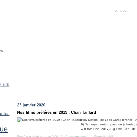
Publicité
vie
-uni
23 janvier 2020
Nos films préférés en 2019 : Chan Taillard
antes
Holy Motors , de Leos Carax (France, 
9) Ne croyez surtout pas que je hurle ,
ue
w (États-Unis, 2017) Big Little Lies , de 
Posté par charles tatum à 00:10 -
Commentaires [
…
]
- Permalien [
#
]