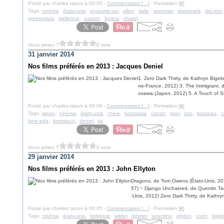
Posté par charles tatum à 00:05 -
Commentaires [
…
]
- Permalien [
#
]
Tags:
cinéma
,
états-unis
,
royaume-uni
,
allen
,
italie
,
tavernier
,
danemark
,
del toro
greengrass
,
gallienne
,
cuaron
,
boreal
,
chatel
Vous aimez ?
0 vote
31 janvier 2014
Nos films préférés en 2013 : Jacques Deniel
1. Zero Dark Thirty, de Kathryn Bige
ne-France, 2012) 3. The Immigrant, 
osawa (Japon, 2012) 5. A Touch of Si
Posté par charles tatum à 00:06 -
Commentaires [
…
]
- Permalien [
#
]
Tags:
japon
,
cinéma
,
états-unis
,
chine
,
kurosawa
,
cantet
,
gray
,
iran
,
brisseau
,
c
kore-eda
,
bertolucci
,
deniel
,
jia
Vous aimez ?
0 vote
29 janvier 2014
Nos films préférés en 2013 : John Ellyton
Dragons, de Tom Owens (États-Unis, 2010
57) ~ Django Unchained, de Quentin Tara
-Unis, 2012) Zero Dark Thirty, de Kathryn
Posté par charles tatum à 00:05 -
Commentaires [
…
]
- Permalien [
#
]
Tags:
cinéma
,
états-unis
,
belgique
,
wilder
,
rohmer
,
tarantino
,
ellyton
,
coen
,
bige