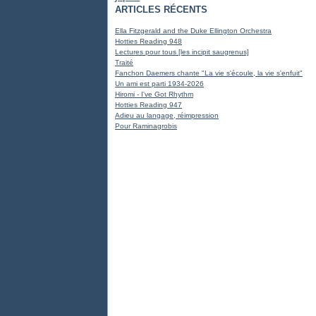
ARTICLES RÉCENTS
Ella Fitzgerald and the Duke Ellington Orchestra
Hotties Reading 948
Lectures pour tous [les incipit saugrenus]
Traité
Fanchon Daemers chante "La vie s'écoule, la vie s'enfuit"
Un ami est parti 1934-2026
Hiromi - I've Got Rhythm
Hotties Reading 947
Adieu au langage, réimpression
Pour Raminagrobis