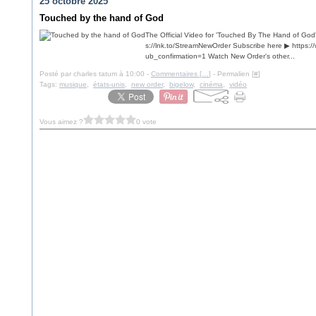
25 octobre 2025
Touched by the hand of God
The Official Video for 'Touched By The Hand of God
s://lnk.to/StreamNewOrder Subscribe here ▶ htt
ub_confirmation=1 Watch New Order's other...
Posté par charles tatum à 10:00 -
Commentaires [
…
]
- Permalien [
#
]
Tags:
musique
,
états-unis
,
new order
,
bigelow
,
cinéma
,
vidéo
Vous aimez ?
0 vote