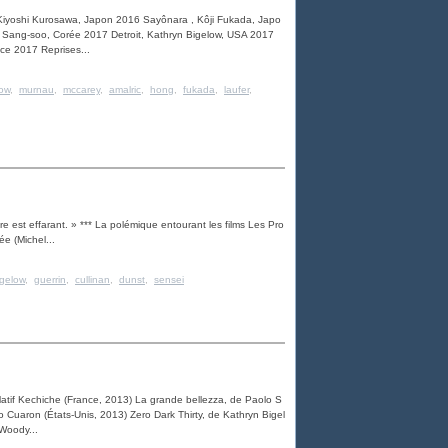
] , Kiyoshi Kurosawa, Japon 2016 Sayônara , Kôji Fukada, Japo
 Sang-soo, Corée 2017 Detroit, Kathryn Bigelow, USA 2017
nce 2017 Reprises...
low
,
murnau
,
mccarey
,
amalric
,
hong
,
fukada
,
laufer
,
ure est effarant. » *** La polémique entourant les films Les Pro
ée (Michel...
igelow
,
guerrin
,
cullinan
,
dunst
,
sensei
llatif Kechiche (France, 2013) La grande bellezza, de Paolo S
nso Cuaron (États-Unis, 2013) Zero Dark Thirty, de Kathryn Bigel
Woody...