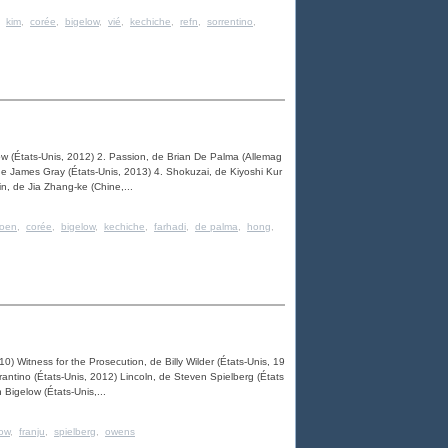
,
kim
,
corée
,
bigelow
,
vié
,
kechiche
,
refn
,
sorrentino
,
low (États-Unis, 2012) 2. Passion, de Brian De Palma (Allemag
de James Gray (États-Unis, 2013) 4. Shokuzai, de Kiyoshi Kur
n, de Jia Zhang-ke (Chine,...
oen
,
corée
,
bigelow
,
kechiche
,
farhadi
,
de palma
,
hong
,
) Witness for the Prosecution, de Billy Wilder (États-Unis, 19
ntino (États-Unis, 2012) Lincoln, de Steven Spielberg (États
 Bigelow (États-Unis,...
low
,
franju
,
spielberg
,
owens