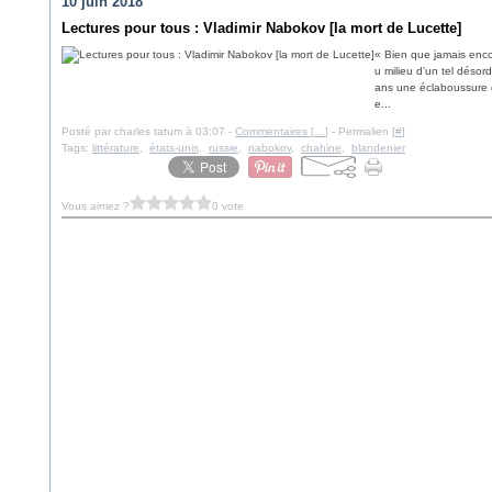
10 juin 2018
Lectures pour tous : Vladimir Nabokov [la mort de Lucette]
« Bien que jamais enco
u milieu d’un tel désor
ans une éclaboussure da
e...
Posté par charles tatum à 03:07 -
Commentaires [
…
]
- Permalien [
#
]
Tags:
littérature
,
états-unis
,
russie
,
nabokov
,
chahine
,
blandenier
Vous aimez ?
0 vote