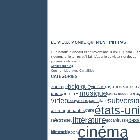
LE VIEUX MONDE QUI N'EN FINIT PAS
« La beauté a disparu et ne revient pas. » [W.H. Hudson] La 
moderne et le temps qu'il fait. L'agonie du vieux monde. Le
printemps silencieux.
Accueil du blog
Créer un blog avec CanalBlog
CATÉGORIES
belgique
zoologie
royaume-uni
vieil'art
delv
musique
actrices
photo
breta
canada
godin
subversio
vidéo
italie
bouyxou
espagne
états-un
allemagne
nantes
chine
littérature
dess
nécro
godard
dieu
russie
cinéma
japon
hitchcock