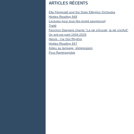
ARTICLES RÉCENTS
Ella Fitzgerald and the Duke Ellington Orchestra
Hotties Reading 948
Lectures pour tous [les incipit saugrenus]
Traité
Fanchon Daemers chante "La vie s'écoule, la vie s'enfuit"
Un ami est parti 1934-2026
Hiromi - I've Got Rhythm
Hotties Reading 947
Adieu au langage, réimpression
Pour Raminagrobis