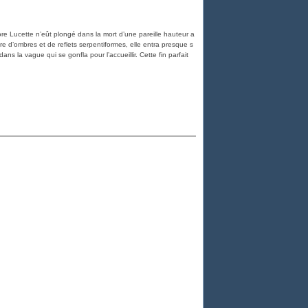
re Lucette n’eût plongé dans la mort d’une pareille hauteur a
dre d’ombres et de reflets serpentiformes, elle entra presque s
ns la vague qui se gonfla pour l’accueillir. Cette fin parfait