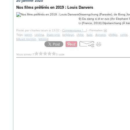
20 janvier 2020
Nos films préférés en 2019 : Louis Danvers
Gisaengchung (Parasite), de Bong Joon
9) Da xiang xi di er zuo (An Elephant S
Li (France, 2019) Dijiutianchang (À bien
Posté par charles tatum à 13:32 -
Commentaires [
…
]
- Permalien [
#
]
Tags:
japon
,
cinéma
,
états-unis
,
belgique
,
chine
,
italie
,
danvers
,
phillips
,
corée
billuart monnet
,
leblond
Vous aimez ?
0 vote