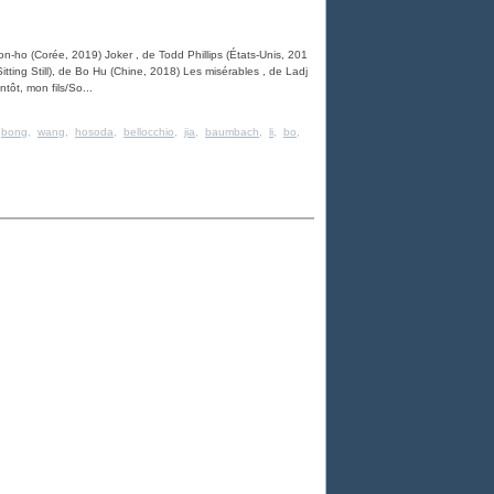
-ho (Corée, 2019) Joker , de Todd Phillips (États-Unis, 201
itting Still), de Bo Hu (Chine, 2018) Les misérables , de Ladj
tôt, mon fils/So...
,
bong
,
wang
,
hosoda
,
bellocchio
,
jia
,
baumbach
,
li
,
bo
,