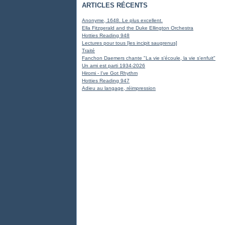
ARTICLES RÉCENTS
Anonyme, 1648. Le plus excellent.
Ella Fitzgerald and the Duke Ellington Orchestra
Hotties Reading 948
Lectures pour tous [les incipit saugrenus]
Traité
Fanchon Daemers chante "La vie s'écoule, la vie s'enfuit"
Un ami est parti 1934-2026
Hiromi - I've Got Rhythm
Hotties Reading 947
Adieu au langage, réimpression