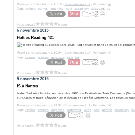
Posté par charles tatum à 15:10 -
Commentaires [
…
]
- Permalien [
#
]
Tags:
cinéma
,
nantes
,
argentine
,
sarli
,
cozarinsky
,
jalladeau
,
bo
Vous aimez ?
0 vote
6 novembre 2015
Hotties Reading 421
Isabel Sarli (1935- ) au naturel et dans La mujer del zapate
Posté par charles tatum à 10:54 -
Commentaires [
…
]
- Permalien [
#
]
Tags:
cinéma
,
actrices
,
argentine
,
sarli
,
bo
Vous aimez ?
0 vote
5 novembre 2015
IS à Nantes
Isabel Sarli était l'invitée, en décembre 1985, du Festival des Trois Continents (Nant
our Etoiles et toiles, l'émission de télévision de Frédéric Mitterrand. Les couleurs son
Posté par charles tatum à 19:51 -
Commentaires [
…
]
- Permalien [
#
]
Tags:
cinéma
,
actrices
,
argentine
,
mitterrand
,
vidéo
,
sarli
,
barberi
,
cozarinsky
,
ja
Vous aimez ?
0 vote