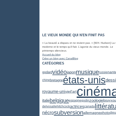
LE VIEUX MONDE QUI N'EN FINIT PAS
« La beauté a disparu et ne revient pas. » [W.H. Hudson] La 
moderne et le temps qu'il fait. L'agonie du vieux monde. Le
printemps silencieux.
Accueil du blog
Créer un blog avec CanalBlog
CATÉGORIES
vidéo
musique
japon
godard
nant
russie
états-unis
dess
bretagne
chine
ciném
royaume-uni
vieil'art
belgique
zoologie
italie
espagne
godin
bouyxou
littérat
actrices
delvosalle
hitchcock
canada
subversion
nécro
photo
allemagne
dieu