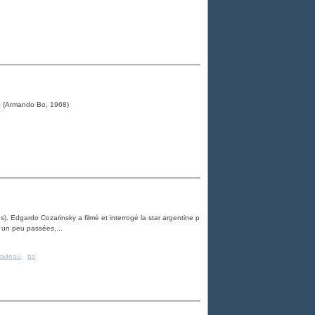
ro (Armando Bo, 1968)
es). Edgardo Cozarinsky a filmé et interrogé la star argentine p
t un peu passées,...
lladeau
,
bo