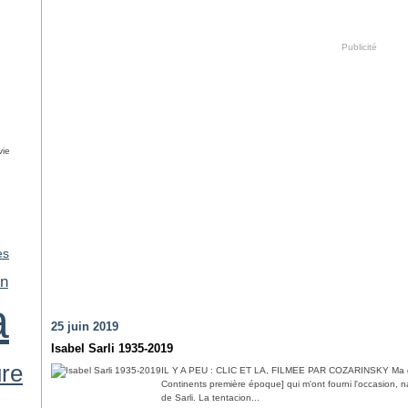
Publicité
vie
es
in
a
25 juin 2019
Isabel Sarli 1935-2019
ure
IL Y A PEU : CLIC ET LA, FILMEE PAR COZARINSKY Ma grati
Continents première époque] qui m'ont fourni l'occasion, n
de Sarli. La tentacion...