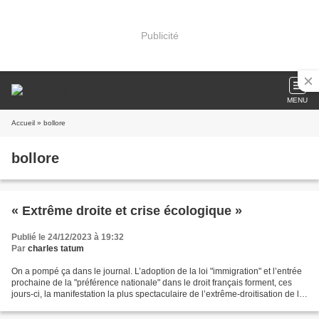
Publicité
MENU
Accueil
» bollore
bollore
« Extrême droite et crise écologique »
Publié le 24/12/2023 à 19:32
Par
charles tatum
On a pompé ça dans le journal. L’adoption de la loi "immigration" et l’entrée
prochaine de la "préférence nationale" dans le droit français forment, ces
jours-ci, la manifestation la plus spectaculaire de l’extrême-droitisation de la
vie publique – il...