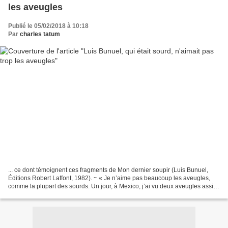
les aveugles
Publié le 05/02/2018 à 10:18
Par
charles tatum
... ce dont témoignent ces fragments de Mon dernier soupir (Luis Bunuel,
Éditions Robert Laffont, 1982). ~ « Je n’aime pas beaucoup les aveugles,
comme la plupart des sourds. Un jour, à Mexico, j’ai vu deux aveugles assis
côte à côte. L’un était en train...