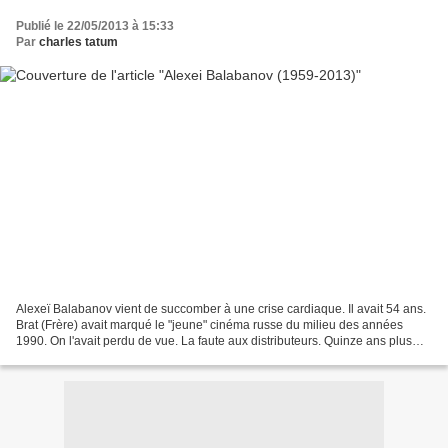
Publié le 22/05/2013 à 15:33
Par
charles tatum
Alexeï Balabanov vient de succomber à une crise cardiaque. Il avait 54 ans.
Brat (Frère) avait marqué le "jeune" cinéma russe du milieu des années
1990. On l'avait perdu de vue. La faute aux distributeurs. Quinze ans plus
tard, la Cinémathèque royale...