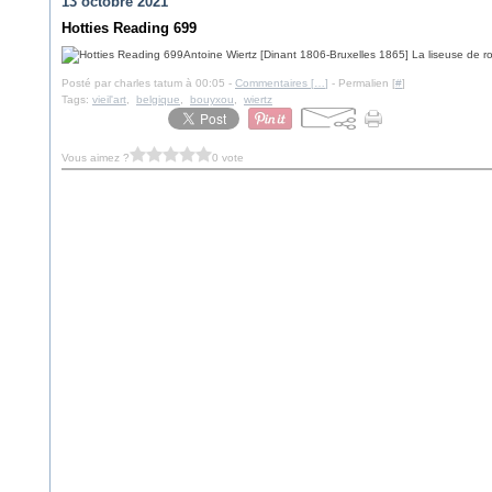
13 octobre 2021
Hotties Reading 699
Antoine Wiertz [Dinant 1806-Bruxelles 1865] La liseuse de r
Posté par charles tatum à 00:05 -
Commentaires [
…
]
- Permalien [
#
]
Tags:
vieil'art
,
belgique
,
bouyxou
,
wiertz
Vous aimez ?
0 vote