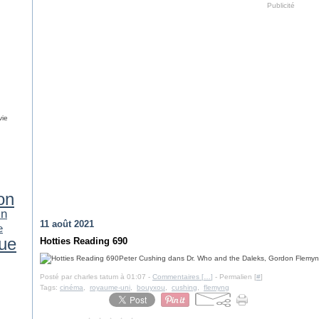
Publicité
vie
on
in
11 août 2021
e
ue
Hotties Reading 690
Peter Cushing dans Dr. Who and the Daleks, Gordon Flemyn
Posté par charles tatum à 01:07 -
Commentaires [
…
]
- Permalien [
#
]
Tags:
cinéma
,
royaume-uni
,
bouyxou
,
cushing
,
flemyng