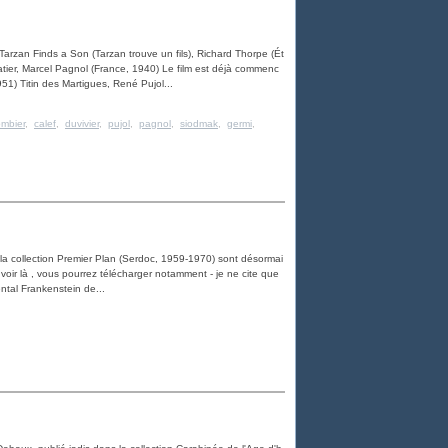
s Tarzan Finds a Son (Tarzan trouve un fils), Richard Thorpe (Ét
satier, Marcel Pagnol (France, 1940) Le film est déjà commenc
51) Titin des Martigues, René Pujol...
ombier
,
calef
,
duvivier
,
pujol
,
pagnol
,
siodmak
,
germi
,
la collection Premier Plan (Serdoc, 1959-1970) sont désormai
 voir là , vous pourrez télécharger notamment - je ne cite que
ntal Frankenstein de...