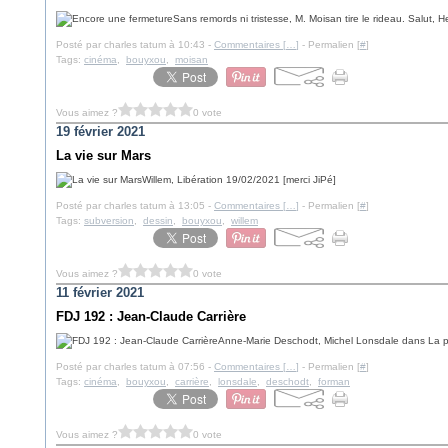
Sans remords ni tristesse, M. Moisan tire le rideau. Salut, H
Posté par charles tatum à 10:43 -
Commentaires [
…
]
- Permalien [
#
]
Tags:
cinéma
,
bouyxou
,
moisan
Vous aimez ?
0 vote
19 février 2021
La vie sur Mars
Willem, Libération 19/02/2021 [merci JiPé]
Posté par charles tatum à 13:05 -
Commentaires [
…
]
- Permalien [
#
]
Tags:
subversion
,
dessin
,
bouyxou
,
willem
Vous aimez ?
0 vote
11 février 2021
FDJ 192 : Jean-Claude Carrière
Anne-Marie Deschodt, Michel Lonsdale dans La pi
Posté par charles tatum à 07:56 -
Commentaires [
…
]
- Permalien [
#
]
Tags:
cinéma
,
bouyxou
,
carrière
,
lonsdale
,
deschodt
,
forman
Vous aimez ?
0 vote