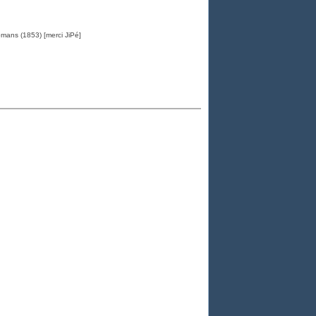
omans (1853) [merci JiPé]