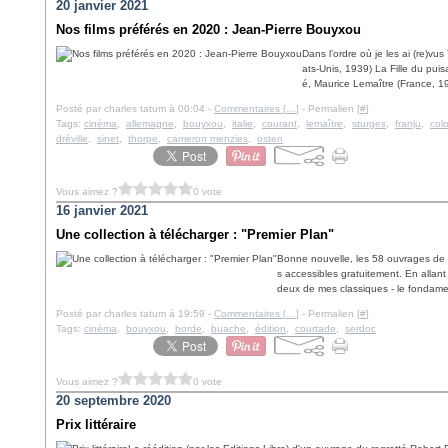
20 janvier 2021
Nos films préférés en 2020 : Jean-Pierre Bouyxou
Dans l’ordre où je les ai (re)vu
ats-Unis, 1939) La Fille du pui
é, Maurice Lemaître (France, 19
Posté par charles tatum à 00:04 -
Commentaires [
…
]
- Permalien [
#
]
Tags:
cinéma
,
allemagne
,
bouyxou
,
italie
,
courant
,
lemaître
,
sturges
,
franju
,
col
dréville
,
sinet
,
thorpe
,
cameron menzies
,
osten
Vous aimez ?
0 vote
16 janvier 2021
Une collection à télécharger : "Premier Plan"
Bonne nouvelle, les 58 ouvrages de 
s accessibles gratuitement. En allant
deux de mes classiques - le fondame
Posté par charles tatum à 19:59 -
Commentaires [
…
]
- Permalien [
#
]
Tags:
cinéma
,
bouyxou
,
borde
,
buache
,
édition
,
courtade
,
serdoc
Vous aimez ?
0 vote
20 septembre 2020
Prix littéraire