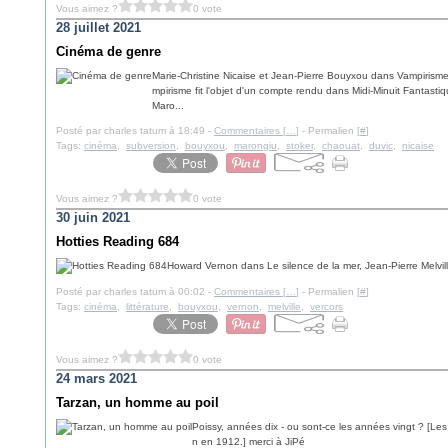
Vous aimez ?
0 vote
28 juillet 2021
Cinéma de genre
Marie-Christine Nicaise et Jean-Pierre Bouyxou dans Vampirisme
mpirisme fit l'objet d'un compte rendu dans Midi-Minuit Fantast
Maro...
Posté par charles tatum à 18:49 -
Commentaires [
…
]
- Permalien [
#
]
Tags:
cinéma
,
subversion
,
bouyxou
,
marongiu
,
stoker
,
chaouat
,
duvic
,
nicaise
Vous aimez ?
0 vote
30 juin 2021
Hotties Reading 684
Howard Vernon dans Le silence de la mer, Jean-Pierre Melvil
Posté par charles tatum à 00:02 -
Commentaires [
…
]
- Permalien [
#
]
Tags:
cinéma
,
littérature
,
bouyxou
,
vernon
,
melville
,
vercors
Vous aimez ?
0 vote
24 mars 2021
Tarzan, un homme au poil
Poissy, années dix - ou sont-ce les années vingt ? [Le
n en 1912.] merci à JiPé