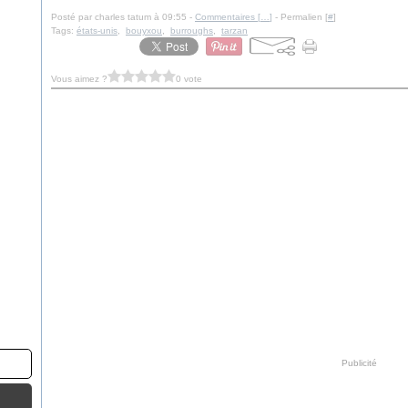
Posté par charles tatum à 09:55 -
Commentaires [
…
]
- Permalien [
#
]
Tags:
états-unis
,
bouyxou
,
burroughs
,
tarzan
Vous aimez ?
0 vote
Publicité