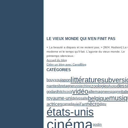
LE VIEUX MONDE QUI N'EN FINIT PAS
« La beauté a disparu et ne revient pas. » [W.H. Hudson] La 
moderne et le temps qu'il fait. L'agonie du vieux monde. Le
printemps silencieux.
Accueil du blog
Créer un blog avec CanalBlog
CATÉGORIES
littérature
subversi
japon
bouyxou
dess
zoologie
photo
nantes
bretagne
russie
chine
vidéo
itali
godard
allemagne
hitchcock
espagne
musiq
belgique
royaume-uni
delvosalle
nécro
actrices
vieil'art
canada
dieu
états-unis
cinéma
godin