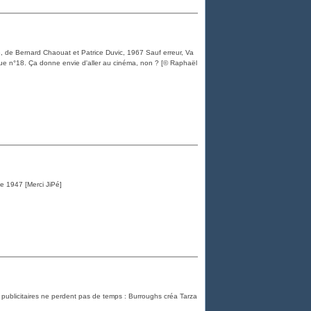
, de Bernard Chaouat et Patrice Duvic, 1967 Sauf erreur, Va
ique n°18. Ça donne envie d'aller au cinéma, non ? [© Raphaël
le 1947 [Merci JiPé]
s publicitaires ne perdent pas de temps : Burroughs créa Tarza