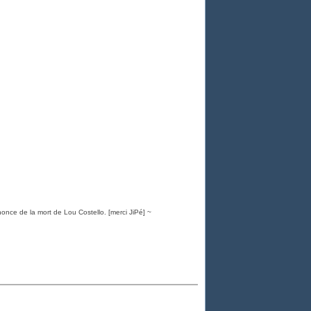
nonce de la mort de Lou Costello. [merci JiPé] ~