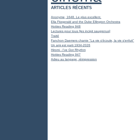
ARTICLES RÉCENTS
Anonyme, 1648. Le plus excellent.
Ella Fitzgerald and the Duke Ellington Orchestra
Hotties Reading 948
Lectures pour tous [les incipit saugrenus]
Traité
Fanchon Daemers chante "La vie s'écoule, la vie s'enfuit"
Un ami est parti 1934-2026
Hiromi - I've Got Rhythm
Hotties Reading 947
Adieu au langage, réimpression