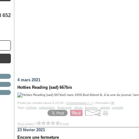
3 652
4 mars 2021
Hotties Reading (sad) 667bis
3 mars 1959.Bud Abbott lit, à la une du journal, l'an
Posté par charles tatum à 10:32 -
Commentaires [
…
]
- Permalien [
#
]
Tags:
cinéma
,
subversion
,
états-unis
,
nécro
,
bouyxou
,
abbott
,
costello
Vous aimez ?
0 vote
23 février 2021
Encore une fermeture