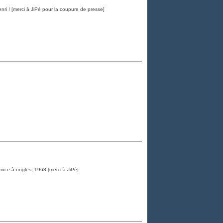
enri ! [merci à JiPé pour la coupure de presse]
nce à ongles, 1968 [merci à JiPé]