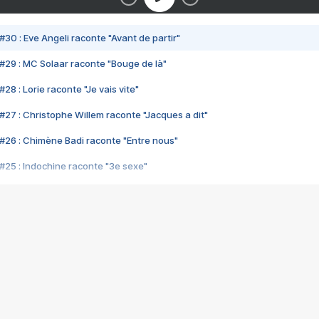
#30 : Eve Angeli raconte "Avant de partir"
#29 : MC Solaar raconte "Bouge de là"
28 : Lorie raconte "Je vais vite"
#27 : Christophe Willem raconte "Jacques a dit"
#26 : Chimène Badi raconte "Entre nous"
#25 : Indochine raconte "3e sexe"
#24 : Zaho raconte "C'est chelou"
#23 : Patrick Bruel raconte "Au café des délices"
#22 : Kyo raconte "Le chemin"
#21 : Nolwenn Leroy raconte "Cassé"
#20 : Patrick Hernandez raconte "Born to be alive"