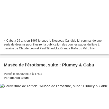
« Cabu a 29 ans en 1967 lorsque le Nouveau Candide lui commande une
série de dessins pour illustrer la publication des bonnes pages du livre à
paraître de Claude Lévy et Paul Tillard, La Grande Rafle du Vel d’Hiv
(Robert Laffont). Cabu lit ce livre qui...
Musée de l'érotisme, suite : Plumey & Cabu
Publié le 05/06/2015 à 17:34
Par
charles tatum