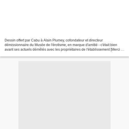
Dessin offert par Cabu à Alain Plumey, cofondateur et directeur
démissionnaire du Musée de l'érotisme, en marque d'amitié - c'était bien
avant ses actuels démêlés avec les propriétaires de l'établissement [Merci à
Alain Plumey, et à JiPé]