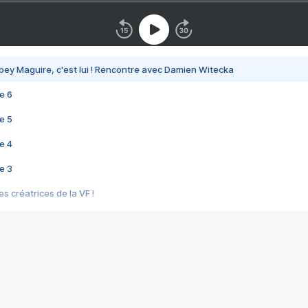
bey Maguire, c'est lui ! Rencontre avec Damien Witecka
e 6
e 5
e 4
e 3
s créatrices de la VF !
e 2
e 1
e Mektoub My Love arrive enfin ! Rencontre avec Shaïn Boumedine et Sal
i : après Toni en famille