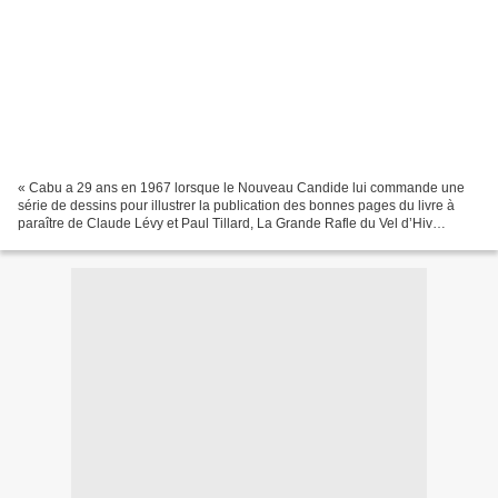
« Cabu a 29 ans en 1967 lorsque le Nouveau Candide lui commande une
série de dessins pour illustrer la publication des bonnes pages du livre à
paraître de Claude Lévy et Paul Tillard, La Grande Rafle du Vel d’Hiv
(Robert Laffont). Cabu lit ce livre qui...