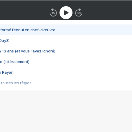
nsformé l’ennui en chef-d’œuvre
 DayZ
 a 13 ans (et vous l'avez ignoré)
e (littéralement)
im Rayan
 toutes les règles
s les jeux vidéo
us choquant de Rockstar ? - Le scandale BULLY
e plus moche de Steam
du RÊVE tourne au CAUCHEMAR