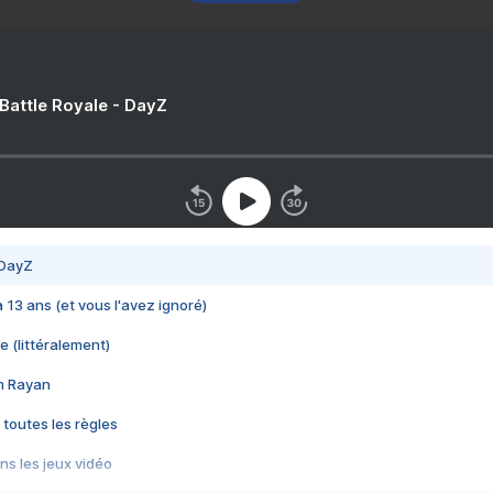
 Battle Royale - DayZ
 DayZ
 a 13 ans (et vous l'avez ignoré)
e (littéralement)
im Rayan
 toutes les règles
s les jeux vidéo