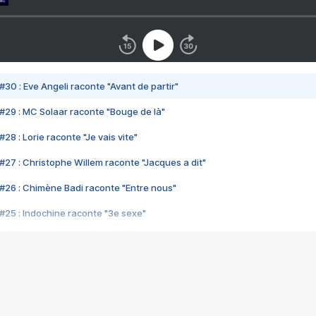
#30 : Eve Angeli raconte "Avant de partir"
#29 : MC Solaar raconte "Bouge de là"
28 : Lorie raconte "Je vais vite"
#27 : Christophe Willem raconte "Jacques a dit"
#26 : Chimène Badi raconte "Entre nous"
#25 : Indochine raconte "3e sexe"
#24 : Zaho raconte "C'est chelou"
#23 : Patrick Bruel raconte "Au café des délices"
#22 : Kyo raconte "Le chemin"
#21 : Nolwenn Leroy raconte "Cassé"