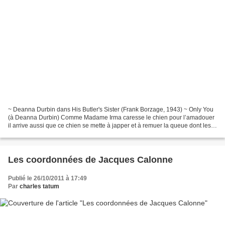
~ Deanna Durbin dans His Butler's Sister (Frank Borzage, 1943) ~ Only You
(à Deanna Durbin) Comme Madame Irma caresse le chien pour l’amadouer
il arrive aussi que ce chien se mette à japper et à remuer la queue dont les
poils chatouillent les narines...
Les coordonnées de Jacques Calonne
Publié le 26/10/2011 à 17:49
Par
charles tatum