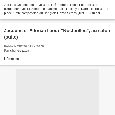
Jacques Calonne, on l'a vu, a décliné la proposition d'Edouard Baer
d'entonner avec lui Sombre dimanche. Billie Holiday et Damia le font à leur
place. Cette composition du Hongrois Rezsö Seress (1899-1968) est
considérée comme la chanson la plus triste...
Jacques et Edouard pour "Noctuelles", au salon
(suite)
Publié le 28/02/2015 à 20:32
Par
charles tatum
L'Entretien