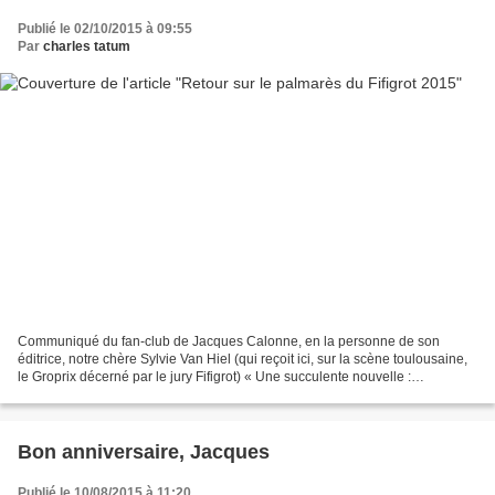
Publié le 02/10/2015 à 09:55
Par
charles tatum
Communiqué du fan-club de Jacques Calonne, en la personne de son
éditrice, notre chère Sylvie Van Hiel (qui reçoit ici, sur la scène toulousaine,
le Groprix décerné par le jury Fifigrot) « Une succulente nouvelle :
Noctuelles de Jacques Calonne a décroché...
Bon anniversaire, Jacques
Publié le 10/08/2015 à 11:20