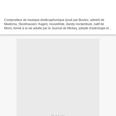
Compositeur de musique dodécaphonique (joué par Boulez, admiré de
Maderna, Stockhausen, Kagel), nouvelliste, dandy noctambule, natif de
Mons, formé à la vie adulte par le Journal de Mickey, adepte d'astrologie et
de physique amusante, acteur (dans les...