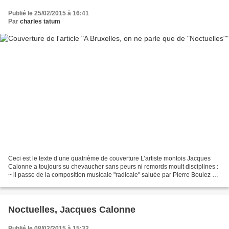
Publié le 25/02/2015 à 16:41
Par
charles tatum
Ceci est le texte d’une quatrième de couverture L’artiste montois Jacques
Calonne a toujours su chevaucher sans peurs ni remords moult disciplines :
~ il passe de la composition musicale "radicale" saluée par Pierre Boulez et
Karlheinz Stockhausen, ou...
Noctuelles, Jacques Calonne
Publié le 08/02/2015 à 15:32