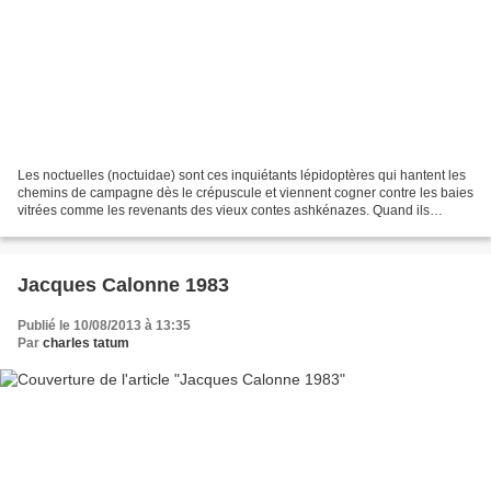
Les noctuelles (noctuidae) sont ces inquiétants lépidoptères qui hantent les
chemins de campagne dès le crépuscule et viennent cogner contre les baies
vitrées comme les revenants des vieux contes ashkénazes. Quand ils
prennent la forme imago, on les appelle...
Jacques Calonne 1983
Publié le 10/08/2013 à 13:35
Par
charles tatum