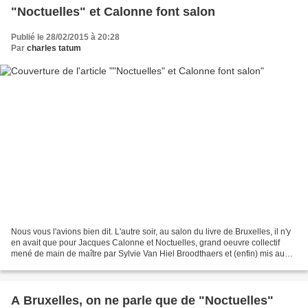
"Noctuelles" et Calonne font salon
Publié le 28/02/2015 à 20:28
Par
charles tatum
Nous vous l'avions bien dit. L'autre soir, au salon du livre de Bruxelles, il n'y
en avait que pour Jacques Calonne et Noctuelles, grand oeuvre collectif
mené de main de maître par Sylvie Van Hiel Broodthaers et (enfin) mis au
monde par l'Age d'Homme....
A Bruxelles, on ne parle que de "Noctuelles"