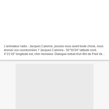
L'animateur radio.- Jacques Calonne, pouvez-vous avant toute chose, nous
donner vos coordonnées ? Jacques Calonne.- 50°50'34'' latitude nord,
4°21'18" longitude est, cher monsieur. Dialogue extrait d'un film de Fred Van
Besien intitulé Jacques Calonne,...