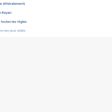
e (littéralement)
im Rayan
 toutes les règles
s les jeux vidéo
us choquant de Rockstar ? - Le scandale BULLY
e plus moche de Steam
du RÊVE tourne au CAUCHEMAR
pendant 8 heures
it… à tort
umiliés par un jeu vidéo
ire - Final Fantasy 8
ti un empire - Age of Empires
story DOFUS