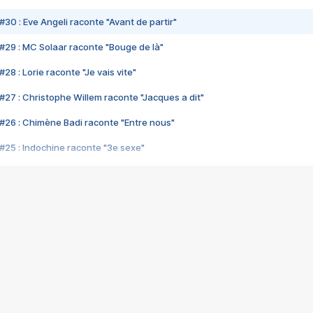
#30 : Eve Angeli raconte "Avant de partir"
#29 : MC Solaar raconte "Bouge de là"
28 : Lorie raconte "Je vais vite"
#27 : Christophe Willem raconte "Jacques a dit"
#26 : Chimène Badi raconte "Entre nous"
#25 : Indochine raconte "3e sexe"
#24 : Zaho raconte "C'est chelou"
#23 : Patrick Bruel raconte "Au café des délices"
#22 : Kyo raconte "Le chemin"
#21 : Nolwenn Leroy raconte "Cassé"
#20 : Patrick Hernandez raconte "Born to be alive"
#19 : Lorie raconte "Près de moi"