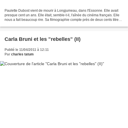
Paulette Dubost vient de mourir à Longjumeau, dans l'Essonne. Elle avait
presque cent un ans. Elle était, semble-t-il, l'aînée du cinéma français. Elle
nous a fait beaucoup rire. Sa filmographie compte près de deux cents titres.
Elle fut Lisette dans...
Carla Bruni et les "rebelles" (II)
Publié le 11/04/2011 à 12:11
Par
charles tatum