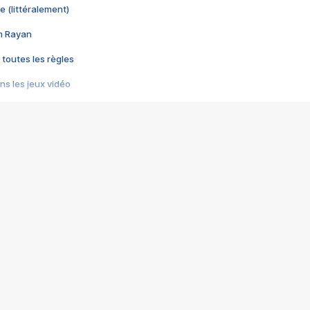
e (littéralement)
im Rayan
 toutes les règles
s les jeux vidéo
us choquant de Rockstar ? - Le scandale BULLY
e plus moche de Steam
du RÊVE tourne au CAUCHEMAR
pendant 8 heures
it… à tort
umiliés par un jeu vidéo
ire - Final Fantasy 8
ti un empire - Age of Empires
story DOFUS