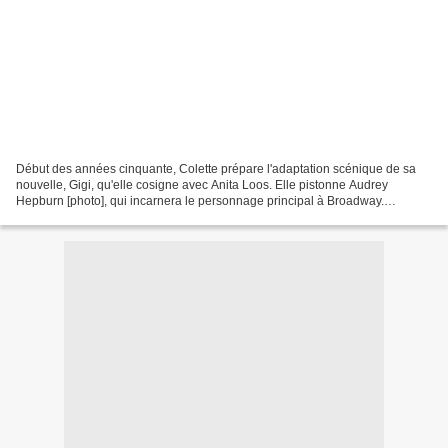
Début des années cinquante, Colette prépare l'adaptation scénique de sa
nouvelle, Gigi, qu'elle cosigne avec Anita Loos. Elle pistonne Audrey
Hepburn [photo], qui incarnera le personnage principal à Broadway.
Triomphe. Quelques années plus tard, Vincente...