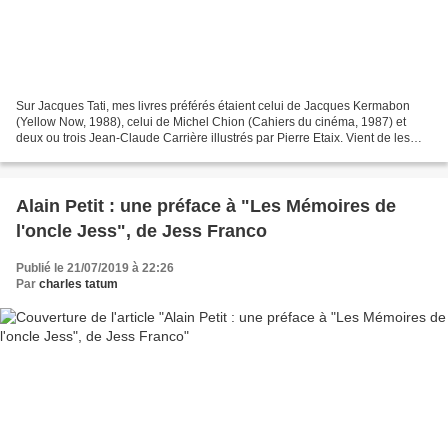
Sur Jacques Tati, mes livres préférés étaient celui de Jacques Kermabon
(Yellow Now, 1988), celui de Michel Chion (Cahiers du cinéma, 1987) et
deux ou trois Jean-Claude Carrière illustrés par Pierre Etaix. Vient de les
rejoindre sur l'étagère le monstrueux...
Alain Petit : une préface à "Les Mémoires de
l'oncle Jess", de Jess Franco
Publié le 21/07/2019 à 22:26
Par
charles tatum