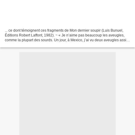
... ce dont témoignent ces fragments de Mon dernier soupir (Luis Bunuel,
Éditions Robert Laffont, 1982). ~ « Je n’aime pas beaucoup les aveugles,
comme la plupart des sourds. Un jour, à Mexico, j’ai vu deux aveugles assis
côte à côte. L’un était en train...