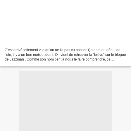
C'est arrivé tellement vite qu'on ne l'a pas vu passer. Ça date du début de
l'été, il y a un bon mois et demi. On vient de retrouver la "brève" sur le blogue
de Jazzman . Comme son nom tient à nous le faire comprendre, ce
magazine ne nous casse pas les...