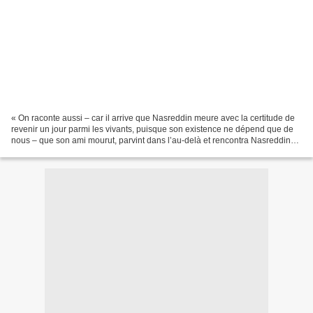
« On raconte aussi – car il arrive que Nasreddin meure avec la certitude de
revenir un jour parmi les vivants, puisque son existence ne dépend que de
nous – que son ami mourut, parvint dans l’au-delà et rencontra Nasreddin
avec une fille superbe, à demi...