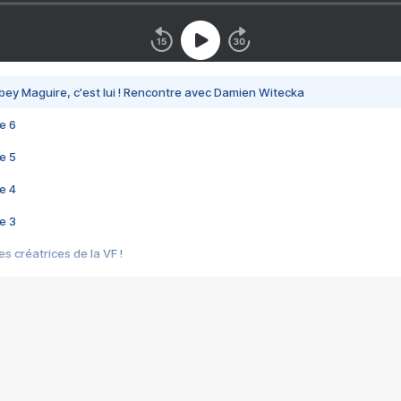
bey Maguire, c'est lui ! Rencontre avec Damien Witecka
e 6
e 5
e 4
e 3
s créatrices de la VF !
e 2
e 1
e Mektoub My Love arrive enfin ! Rencontre avec Shaïn Boumedine et Sal
i : après Toni en famille