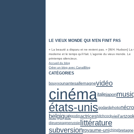
LE VIEUX MONDE QUI N'EN FINIT PAS
« La beauté a disparu et ne revient pas. » [W.H. Hudson] La 
moderne et le temps qu'il fait. L'agonie du vieux monde. Le
printemps silencieux.
Accueil du blog
Créer un blog avec CanalBlog
CATÉGORIES
vidéo
nantes
allemagne
bouyxou
cinéma
musi
japon
italie
états-unis
nécro
photo
godard
belgique
actrices
zool
vieil'art
godin
hitchcock
littérature
dieu
espagne
russie
subversion
royaume-uni
bretagne
chine