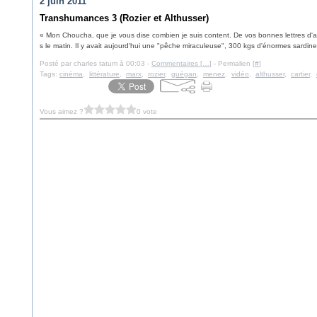
2 juin 2011
Transhumances 3 (Rozier et Althusser)
« Mon Choucha, que je vous dise combien je suis content. De vos bonnes lettres d'ab
s le matin. Il y avait aujourd'hui une "pêche miraculeuse", 300 kgs d'énormes sardine
Posté par charles tatum à 00:03 -
Commentaires [
…
]
- Permalien [
#
]
Tags:
cinéma
,
littérature
,
marx
,
rozier
,
guégan
,
menez
,
vidéo
,
althusser
,
cartier
,
Vous aimez ?
0 vote