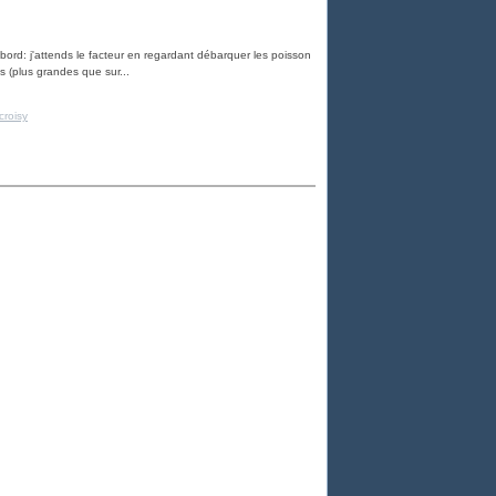
ord: j'attends le facteur en regardant débarquer les poisson
s (plus grandes que sur...
croisy