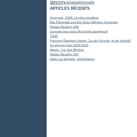
dessin
canada
delvosalle
ARTICLES RÉCENTS
Anonyme, 1648. Le plus excellent.
Ella Fitzgerald and the Duke Ellington Orchestra
Hotties Reading 948
Lectures pour tous [les incipit saugrenus]
Traité
Fanchon Daemers chante "La vie s'écoule, la vie s'enfuit"
Un ami est parti 1934-2026
Hiromi - I've Got Rhythm
Hotties Reading 947
Adieu au langage, réimpression