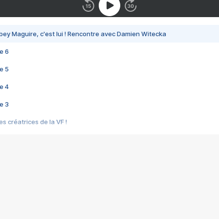
bey Maguire, c'est lui ! Rencontre avec Damien Witecka
e 6
e 5
e 4
e 3
s créatrices de la VF !
e 2
e 1
e Mektoub My Love arrive enfin ! Rencontre avec Shaïn Boumedine et Sal
i : après Toni en famille
elle réalise le bouleversant Dites lui que je l'aime