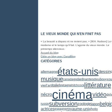
LE VIEUX MONDE QUI N'EN FINIT PAS
« La beauté a disparu et ne revient pas. » [W.H. Hudson] La 
moderne et le temps qu'il fait. L'agonie du vieux monde. Le
printemps silencieux.
Accueil du blog
Créer un blog avec CanalBlog
CATÉGORIES
états-unis
dessin
allemagne
musique
godard
nantes
canada
dieu
bouyxou
littérature
vieil'art
italie
bretagne
hitchcock
cinéma
vidéo
nécro
del
subversion
belgi
zoologie
japon
russie
actrices
royaume-uni
photo
espagne