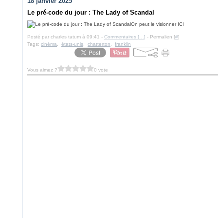
18 janvier 2025
Le pré-code du jour : The Lady of Scandal
On peut le visionner ICI
Posté par charles tatum à 09:41 -
Commentaires [
…
]
- Permalien [
#
]
Tags:
cinéma
,
états-unis
,
chatterton
,
franklin
Vous aimez ?
0 vote