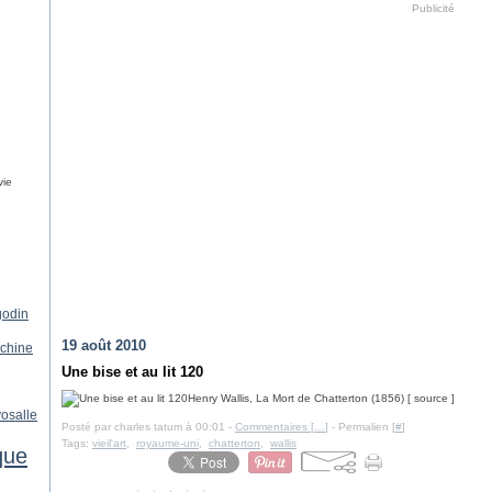
Publicité
vie
godin
19 août 2010
chine
Une bise et au lit 120
Henry Wallis, La Mort de Chatterton (1856) [ source ]
vosalle
Posté par charles tatum à 00:01 -
Commentaires [
…
]
- Permalien [
#
]
Tags:
vieil'art
,
royaume-uni
,
chatterton
,
wallis
que