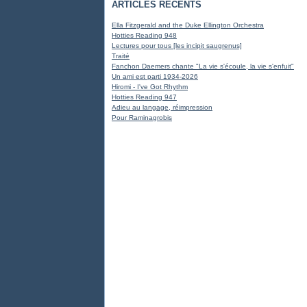
ARTICLES RÉCENTS
Ella Fitzgerald and the Duke Ellington Orchestra
Hotties Reading 948
Lectures pour tous [les incipit saugrenus]
Traité
Fanchon Daemers chante "La vie s'écoule, la vie s'enfuit"
Un ami est parti 1934-2026
Hiromi - I've Got Rhythm
Hotties Reading 947
Adieu au langage, réimpression
Pour Raminagrobis