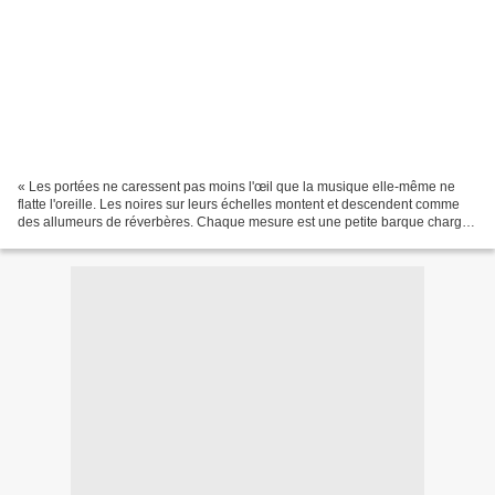
« Les portées ne caressent pas moins l'œil que la musique elle-même ne
flatte l'oreille. Les noires sur leurs échelles montent et descendent comme
des allumeurs de réverbères. Chaque mesure est une petite barque chargée
de raisins secs et de muscats noirs....