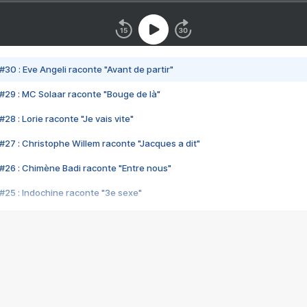
#30 : Eve Angeli raconte "Avant de partir"
#29 : MC Solaar raconte "Bouge de là"
28 : Lorie raconte "Je vais vite"
#27 : Christophe Willem raconte "Jacques a dit"
#26 : Chimène Badi raconte "Entre nous"
#25 : Indochine raconte "3e sexe"
#24 : Zaho raconte "C'est chelou"
#23 : Patrick Bruel raconte "Au café des délices"
#22 : Kyo raconte "Le chemin"
#21 : Nolwenn Leroy raconte "Cassé"