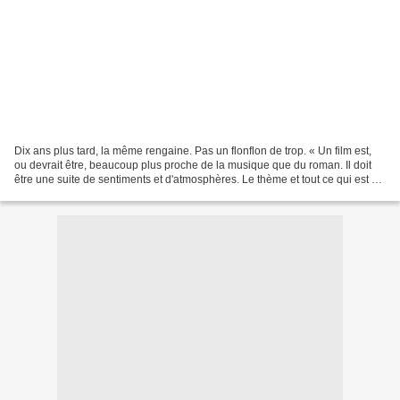
Dix ans plus tard, la même rengaine. Pas un flonflon de trop. « Un film est,
ou devrait être, beaucoup plus proche de la musique que du roman. Il doit
être une suite de sentiments et d'atmosphères. Le thème et tout ce qui est à
l'arrière-plan des émotions...