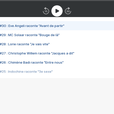
#30 : Eve Angeli raconte "Avant de partir"
#29 : MC Solaar raconte "Bouge de là"
28 : Lorie raconte "Je vais vite"
#27 : Christophe Willem raconte "Jacques a dit"
#26 : Chimène Badi raconte "Entre nous"
#25 : Indochine raconte "3e sexe"
#24 : Zaho raconte "C'est chelou"
#23 : Patrick Bruel raconte "Au café des délices"
#22 : Kyo raconte "Le chemin"
#21 : Nolwenn Leroy raconte "Cassé"