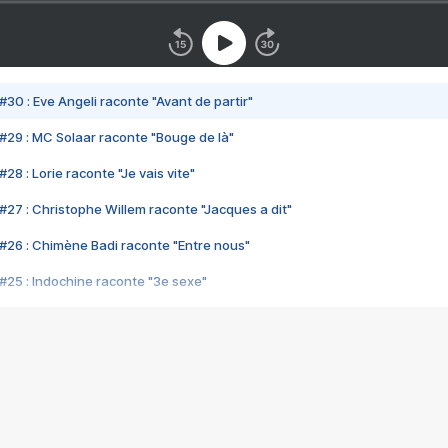
#30 : Eve Angeli raconte "Avant de partir"
#29 : MC Solaar raconte "Bouge de là"
28 : Lorie raconte "Je vais vite"
#27 : Christophe Willem raconte "Jacques a dit"
#26 : Chimène Badi raconte "Entre nous"
#25 : Indochine raconte "3e sexe"
#24 : Zaho raconte "C'est chelou"
#23 : Patrick Bruel raconte "Au café des délices"
#22 : Kyo raconte "Le chemin"
#21 : Nolwenn Leroy raconte "Cassé"