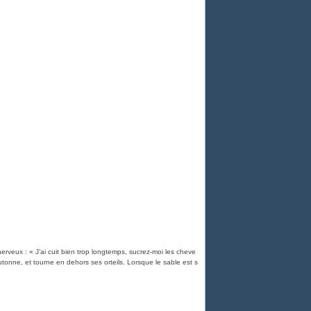
 nerveux : « J’ai cuit bien trop longtemps, sucrez-moi les cheve
tonne, et tourne en dehors ses orteils. Lorsque le sable est s