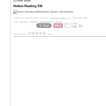
13 mai 2026
Hotties Reading 936
Adelaide Claxton, Wonderland .
Posté par charles tatum à 00:15 -
Commentaires [
…
]
- Permalien [
#
]
Tags:
claxton
,
vieil'art
,
royaume-uni
,
carroll
Vous aimez ?
0 vote