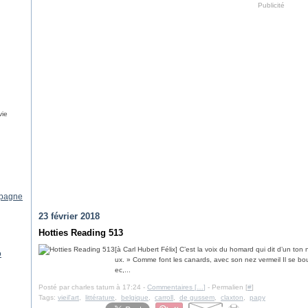
Publicité
vie
pagne
23 février 2018
Hotties Reading 513
[à Carl Hubert Félix] C’est la voix du homard qui dit d’un ton
o
ux. » Comme font les canards, avec son nez vermeil Il se bou
ec,...
Posté par charles tatum à 17:24 -
Commentaires [
…
]
- Permalien [
#
]
Tags:
vieil'art
,
littérature
,
belgique
,
carroll
,
de gussem
,
claxton
,
papy