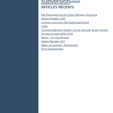
subversion
canada
ARTICLES RÉCENTS
Ella Fitzgerald and the Duke Ellington Orchestra
Hotties Reading 948
Lectures pour tous [les incipit saugrenus]
Traité
Fanchon Daemers chante "La vie s'écoule, la vie s'enfuit"
Un ami est parti 1934-2026
Hiromi - I've Got Rhythm
Hotties Reading 947
Adieu au langage, réimpression
Pour Raminagrobis