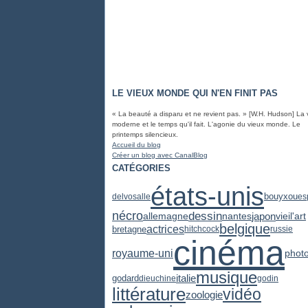
LE VIEUX MONDE QUI N'EN FINIT PAS
« La beauté a disparu et ne revient pas. » [W.H. Hudson] La 
moderne et le temps qu'il fait. L'agonie du vieux monde. Le
printemps silencieux.
Accueil du blog
Créer un blog avec CanalBlog
CATÉGORIES
états-unis
delvosalle
bouyxou
es
dessin
nécro
japon
vieil'art
allemagne
nantes
belgique
actrices
bretagne
hitchcock
russie
cinéma
royaume-uni
phot
musique
italie
godard
dieu
chine
godin
littérature
vidéo
zoologie