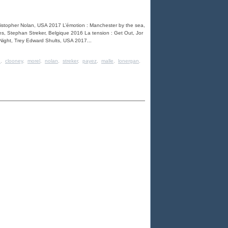
ristopher Nolan, USA 2017 L’émotion : Manchester by the sea,
 Stephan Streker, Belgique 2016 La tension : Get Out, Jor
ight, Trey Edward Shults, USA 2017...
e
,
clooney
,
morel
,
nolan
,
streker
,
payez
,
malle
,
lonergan
,