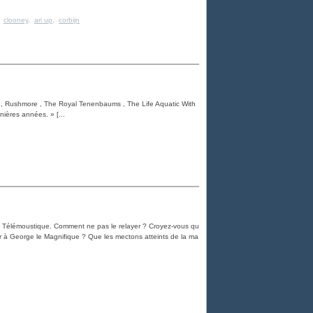
,
clooney
,
ari up
,
corbijn
et , Rushmore , The Royal Tenenbaums , The Life Aquatic With
nières années. » [...
ns Télémoustique. Comment ne pas le relayer ? Croyez-vous qu
oir à George le Magnifique ? Que les mectons atteints de la ma