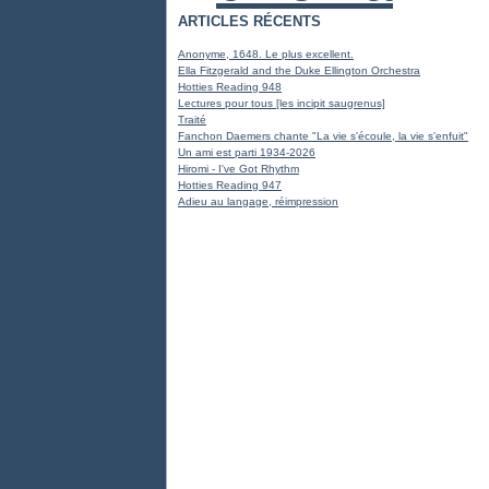
ARTICLES RÉCENTS
Anonyme, 1648. Le plus excellent.
Ella Fitzgerald and the Duke Ellington Orchestra
Hotties Reading 948
Lectures pour tous [les incipit saugrenus]
Traité
Fanchon Daemers chante "La vie s'écoule, la vie s'enfuit"
Un ami est parti 1934-2026
Hiromi - I've Got Rhythm
Hotties Reading 947
Adieu au langage, réimpression