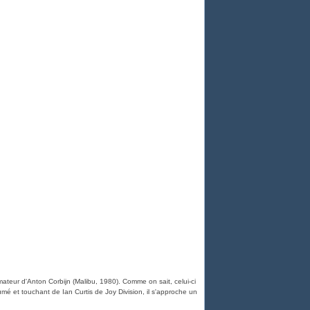
imateur d'Anton Corbijn (Malibu, 1980). Comme on sait, celui-ci
lumé et touchant de Ian Curtis de Joy Division, il s'approche un