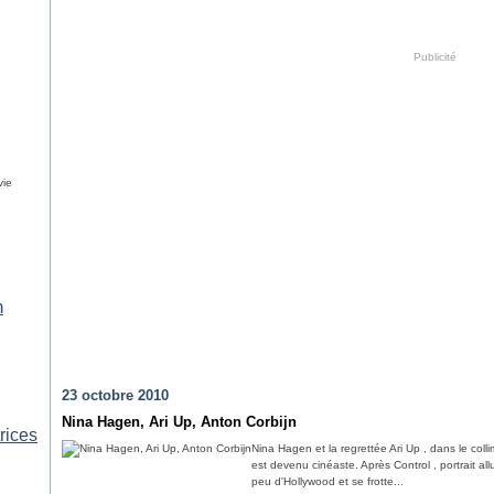
Publicité
vie
n
23 octobre 2010
Nina Hagen, Ari Up, Anton Corbijn
rices
Nina Hagen et la regrettée Ari Up , dans le coll
est devenu cinéaste. Après Control , portrait al
peu d'Hollywood et se frotte...