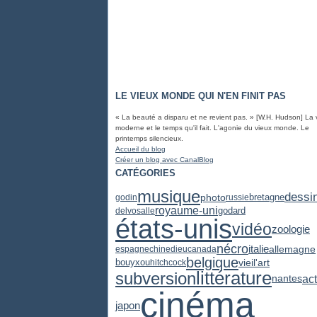
LE VIEUX MONDE QUI N'EN FINIT PAS
« La beauté a disparu et ne revient pas. » [W.H. Hudson] La 
moderne et le temps qu'il fait. L'agonie du vieux monde. Le
printemps silencieux.
Accueil du blog
Créer un blog avec CanalBlog
CATÉGORIES
musique
dessi
photo
bretagne
godin
russie
royaume-uni
godard
delvosalle
états-unis
vidéo
zoologie
nécro
italie
allemagne
espagne
chine
dieu
canada
belgique
vieil'art
bouyxou
hitchcock
littérature
subversion
act
nantes
cinéma
japon