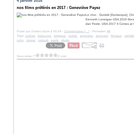
4 janvier 2018
nos films préférés en 2017 : Geneviève Payez
Le choc : Dunkirk [Dunkerque], Ch
Kenneth Lonergan USA 2016 Noces,
dan Peele, USA 2017 It Comes at N
Posté par charles tatum à 00:49 -
Commentaires [
…
]
- Permalien [
#
]
Tags:
cinéma
,
états-unis
,
belgique
,
suède
,
argentine
,
dupontel
,
frémaux
,
melvill
cohn
,
duprat
,
ostlund
,
peele
,
shults
Vous aimez ?
0 vote