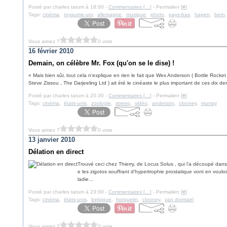
Posté par charles tatum à 18:00 -
Commentaires [
…
]
- Permalien [
#
]
Tags:
cinéma
,
royaume-uni
,
allemagne
,
musique
,
photo
,
pays-bas
,
hagen
,
bern
Vous aimez ?
0 vote
16 février 2010
Demain, on célèbre Mr. Fox (qu'on se le dise) !
« Mais bien sûr, tout cela n'explique en rien le fait que Wes Anderson ( Bottle Rock
Steve Zissou , The Darjeeling Ltd ) ait été le cinéaste le plus important de ces dix der
Posté par charles tatum à 20:30 -
Commentaires [
…
]
- Permalien [
#
]
Tags:
cinéma
,
états-unis
,
zoologie
,
streep
,
vidéo
,
anderson
,
clooney
,
murray
Vous aimez ?
0 vote
13 janvier 2010
Délation en direct
Trouvé ceci chez Thierry, de Locus Solus , qui l'a découpé da
e les zigotos souffrant d'hypertrophie prostatique vont en voul
ladie...
Posté par charles tatum à 23:00 -
Commentaires [
…
]
- Permalien [
#
]
Tags:
cinéma
,
états-unis
,
belgique
,
horguelin
,
clooney
,
van dormael
Vous aimez ?
0 vote