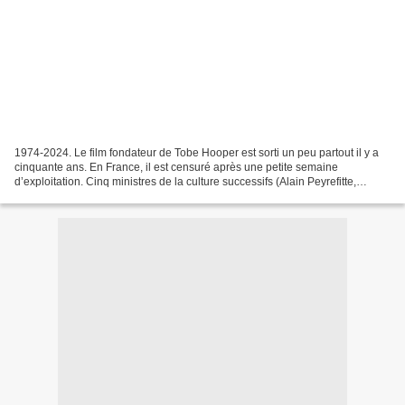
1974-2024. Le film fondateur de Tobe Hooper est sorti un peu partout il y a
cinquante ans. En France, il est censuré après une petite semaine
d’exploitation. Cinq ministres de la culture successifs (Alain Peyrefitte,
Michel Guy, Françoise Giroud, Michel...