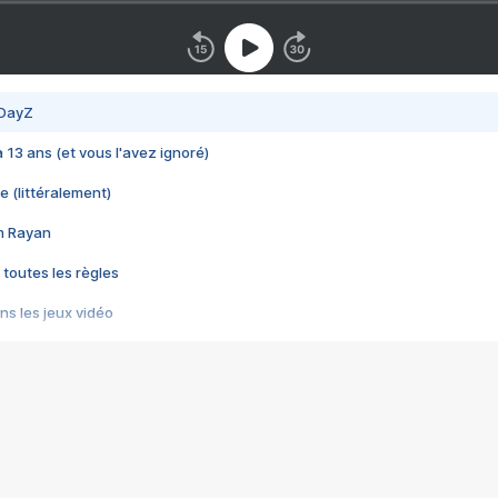
 DayZ
 a 13 ans (et vous l'avez ignoré)
e (littéralement)
im Rayan
 toutes les règles
s les jeux vidéo
us choquant de Rockstar ? - Le scandale BULLY
e plus moche de Steam
du RÊVE tourne au CAUCHEMAR
pendant 8 heures