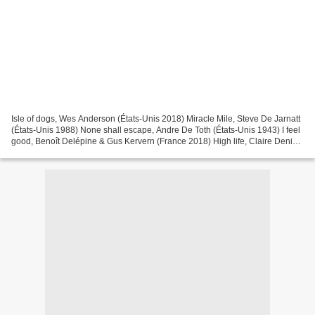
Isle of dogs, Wes Anderson (États-Unis 2018) Miracle Mile, Steve De Jarnatt
(États-Unis 1988) None shall escape, Andre De Toth (États-Unis 1943) I feel
good, Benoît Delépine & Gus Kervern (France 2018) High life, Claire Denis
(France 2018) The man who...