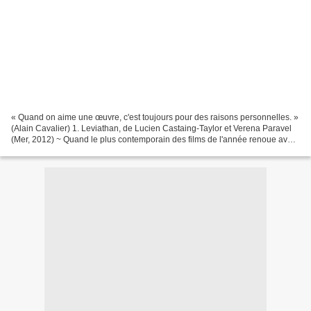
« Quand on aime une œuvre, c'est toujours pour des raisons personnelles. »
(Alain Cavalier) 1. Leviathan, de Lucien Castaing-Taylor et Verena Paravel
(Mer, 2012) ~ Quand le plus contemporain des films de l'année renoue avec
les avant-gardes documentaires...