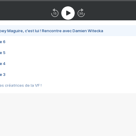
bey Maguire, c'est lui ! Rencontre avec Damien Witecka
e 6
e 5
e 4
e 3
s créatrices de la VF !
e 2
e 1
e Mektoub My Love arrive enfin ! Rencontre avec Shaïn Boumedine et Sal
i : après Toni en famille