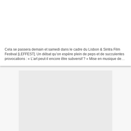
Cela se passera demain et samedi dans le cadre du Lisbon & Sintra Film
Festival [LEFFEST]. Un débat qu’on espère plein de peps et de succulentes
provocations : « L’art peut-il encore être subversif ? » Mise en musique de
Marie-Laure Bernadac et Bernard...