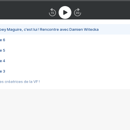
bey Maguire, c'est lui ! Rencontre avec Damien Witecka
e 6
e 5
e 4
e 3
s créatrices de la VF !
e 2
e 1
e Mektoub My Love arrive enfin ! Rencontre avec Shaïn Boumedine et Sal
i : après Toni en famille