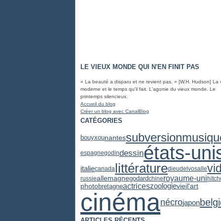
LE VIEUX MONDE QUI N'EN FINIT PAS
« La beauté a disparu et ne revient pas. » [W.H. Hudson] La 
moderne et le temps qu'il fait. L'agonie du vieux monde. Le
printemps silencieux.
Accueil du blog
Créer un blog avec CanalBlog
CATÉGORIES
subversion
musiqu
nantes
bouyxou
états-uni
dessin
espagne
godin
littérature
vi
italie
canada
dieu
delvosalle
royaume-uni
allemagne
godard
russie
chine
hitc
actrices
zoologie
photo
vieil'art
bretagne
cinéma
belg
nécro
japon
ARTICLES RÉCENTS