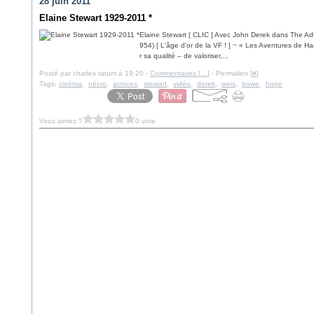
28 juin 2011
Elaine Stewart 1929-2011 *
Elaine Stewart [ CLIC ] Avec John Derek dans The Adv
954) [ L'âge d'or de la VF ! ] ~ « Les Aventures de H
r sa qualité – de valoriser,...
Posté par charles tatum à 19:20 -
Commentaires [
…
]
- Permalien [
#
]
Tags:
cinéma
,
nécro
,
actrices
,
stewart
,
vidéo
,
derek
,
weis
,
bowe
,
hope
Vous aimez ?
0 vote