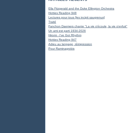
Ella Fitzgerald and the Duke Ellington Orchestra
Hotties Reading 948
Lectures pour tous [les incipit saugrenus]
Traité
Fanchon Daemers chante "La vie s'écoule, la vie s'enfuit"
Un ami est parti 1934-2026
Hiromi - I've Got Rhythm
Hotties Reading 947
Adieu au langage, réimpression
Pour Raminagrobis