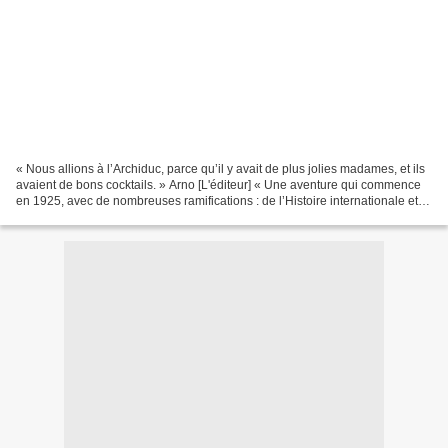
« Nous allions à l’Archiduc, parce qu’il y avait de plus jolies madames, et ils
avaient de bons cocktails. » Arno [L'éditeur] « Une aventure qui commence
en 1925, avec de nombreuses ramifications : de l’Histoire internationale et
l’architecture aux arts...