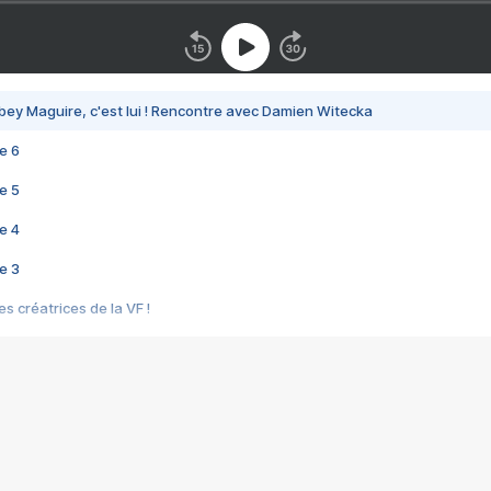
bey Maguire, c'est lui ! Rencontre avec Damien Witecka
e 6
e 5
e 4
e 3
s créatrices de la VF !
e 2
e 1
e Mektoub My Love arrive enfin ! Rencontre avec Shaïn Boumedine et Sal
i : après Toni en famille