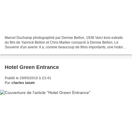
Marcel Duchamp photographié par Denise Bellon, 1938 Voici trois extraits
du film de Yannick Bellon et Chris Marker consacré à Denise Bellon, Le
Souvenir d'un avenir. Il a, comme beaucoup de films importants, une histoire
compliquée qu'on reconstituera...
Hotel Green Entrance
Publié le 29/05/2010 à 23:41
Par
charles tatum