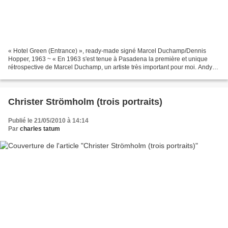
« Hotel Green (Entrance) », ready-made signé Marcel Duchamp/Dennis
Hopper, 1963 ~ « En 1963 s'est tenue à Pasadena la première et unique
rétrospective de Marcel Duchamp, un artiste très important pour moi. Andy
Warhol, Jasper Johns, Robert Rauschenberg,...
Christer Strömholm (trois portraits)
Publié le 21/05/2010 à 14:14
Par
charles tatum