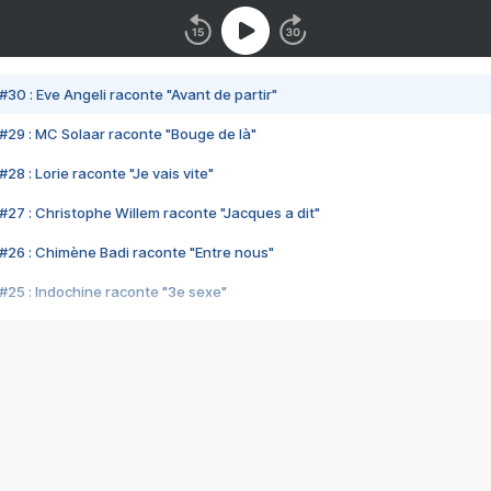
#30 : Eve Angeli raconte "Avant de partir"
#29 : MC Solaar raconte "Bouge de là"
28 : Lorie raconte "Je vais vite"
#27 : Christophe Willem raconte "Jacques a dit"
#26 : Chimène Badi raconte "Entre nous"
#25 : Indochine raconte "3e sexe"
#24 : Zaho raconte "C'est chelou"
#23 : Patrick Bruel raconte "Au café des délices"
#22 : Kyo raconte "Le chemin"
#21 : Nolwenn Leroy raconte "Cassé"
#20 : Patrick Hernandez raconte "Born to be alive"