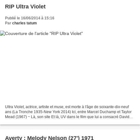
RIP Ultra Violet
Publié le 16/06/2014 à 15:16
Par
charles tatum
Ultra Violet, actrice, artiste et muse, est morte à l'âge de soixante-dix-neuf
ans (La Tronche 1935-New York 2014) Ici, entre Marcel Duchamp et Taylor
Mead (1967) ~ Là, son site Et là, UV dans le film que lui a consacré David
Henry Gerson
Averty : Melody Nelson (27') 1971