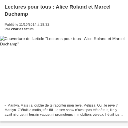
Lectures pour tous : Alice Roland et Marcel
Duchamp
Publié le 11/10/2014 à 18:32
Par
charles tatum
« Marilyn. Mais j’ai oublié de te raconter mon rêve. Mélissa. Oui, le rêve ?
Marilyn. C’était le matin, très tôt. Le sex-show n’avait pas été détruit, il n’y
avait ni grue, ni terrain vague, ni promoteurs immobiliers véreux. Il était juste
devenu un champ....