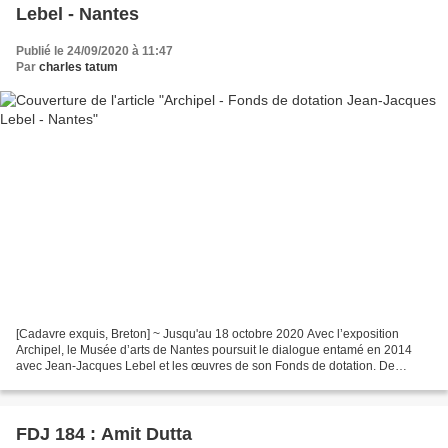
Lebel - Nantes
Publié le 24/09/2020 à 11:47
Par
charles tatum
[Cadavre exquis, Breton] ~ Jusqu'au 18 octobre 2020 Avec l’exposition
Archipel, le Musée d’arts de Nantes poursuit le dialogue entamé en 2014
avec Jean-Jacques Lebel et les œuvres de son Fonds de dotation. De
Marcel Duchamp à Francis Picabia ou Yoko Ono,...
FDJ 184 : Amit Dutta