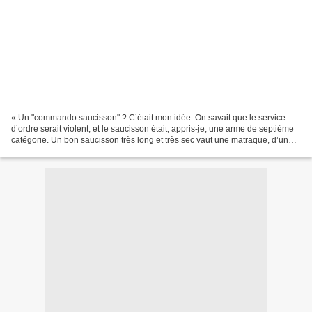
« Un "commando saucisson" ? C’était mon idée. On savait que le service
d’ordre serait violent, et le saucisson était, appris-je, une arme de septième
catégorie. Un bon saucisson très long et très sec vaut une matraque, d’un
bon coup sur la tempe, vous...