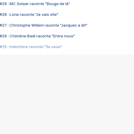
#29 : MC Solaar raconte "Bouge de là"
28 : Lorie raconte "Je vais vite"
#27 : Christophe Willem raconte "Jacques a dit"
#26 : Chimène Badi raconte "Entre nous"
#25 : Indochine raconte "3e sexe"
#24 : Zaho raconte "C'est chelou"
#23 : Patrick Bruel raconte "Au café des délices"
#22 : Kyo raconte "Le chemin"
#21 : Nolwenn Leroy raconte "Cassé"
#20 : Patrick Hernandez raconte "Born to be alive"
#19 : Lorie raconte "Près de moi"
#18 : Michael Jones raconte "A nos actes manqués" (avec Jean-Jacque
#17 : Khaled raconte "Aïcha"