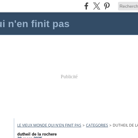
 n'en finit pas
Publicité
LE VIEUX MONDE QUI N'EN FINIT PAS
>
CATEGORIES
>
DUTHEIL DE L
dutheil de la rochere