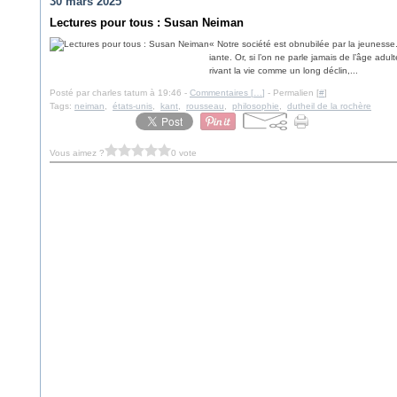
30 mars 2025
Lectures pour tous : Susan Neiman
« Notre société est obnubilée par la jeunesse.
iante. Or, si l’on ne parle jamais de l’âge adu
rivant la vie comme un long déclin,...
Posté par charles tatum à 19:46 -
Commentaires [
…
]
- Permalien [
#
]
Tags:
neiman
,
états-unis
,
kant
,
rousseau
,
philosophie
,
dutheil de la rochère
Vous aimez ?
0 vote