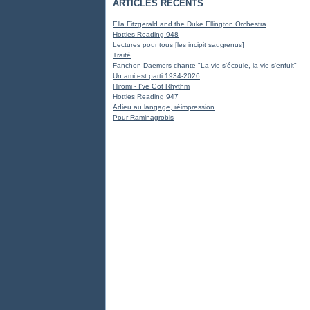
ARTICLES RÉCENTS
Ella Fitzgerald and the Duke Ellington Orchestra
Hotties Reading 948
Lectures pour tous [les incipit saugrenus]
Traité
Fanchon Daemers chante "La vie s'écoule, la vie s'enfuit"
Un ami est parti 1934-2026
Hiromi - I've Got Rhythm
Hotties Reading 947
Adieu au langage, réimpression
Pour Raminagrobis