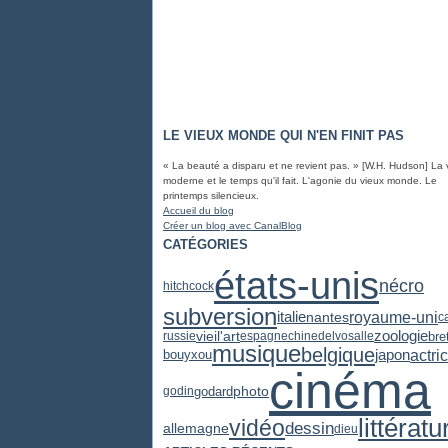
LE VIEUX MONDE QUI N'EN FINIT PAS
« La beauté a disparu et ne revient pas. » [W.H. Hudson] La 
moderne et le temps qu'il fait. L'agonie du vieux monde. Le
printemps silencieux.
Accueil du blog
Créer un blog avec CanalBlog
CATÉGORIES
états-unis
nécro
hitchcock
subversion
royaume-uni
italie
nantes
c
zoologie
vieil'art
bre
russie
espagne
chine
delvosalle
musique
belgique
actri
japon
bouyxou
cinéma
photo
godard
godin
littératu
vidéo
dessin
allemagne
dieu