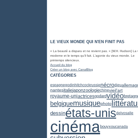
LE VIEUX MONDE QUI N'EN FINIT PAS
« La beauté a disparu et ne revient pas. » [W.H. Hudson] La 
moderne et le temps qu'il fait. L'agonie du vieux monde. Le
printemps silencieux.
Accueil du blog
Créer un blog avec CanalBlog
CATÉGORIES
nécro
allemag
espagne
godin
hitchcock
russie
dieu
zoologie
japon
italie
vieil'art
nantes
chine
vidéo
actrices
royaume-uni
godard
bretagn
littérat
musique
belgique
photo
états-unis
dessin
delvosalle
cinéma
bouyxou
canada
subversion