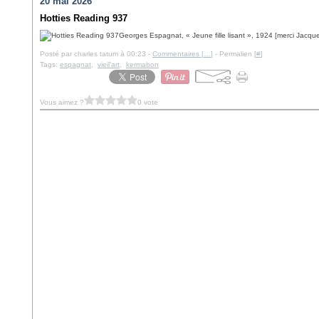
20 mai 2026
Hotties Reading 937
Georges Espagnat, « Jeune fille lisant », 1924 [merci Jacqu
Posté par charles tatum à 00:23 -
Commentaires [
…
]
- Permalien [
#
]
Tags:
espagnat
,
vieil'art
,
kermabon
Vous aimez ?
0 vote