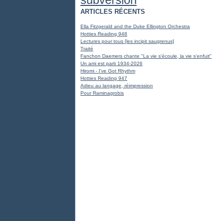
ARTICLES RÉCENTS
Ella Fitzgerald and the Duke Ellington Orchestra
Hotties Reading 948
Lectures pour tous [les incipit saugrenus]
Traité
Fanchon Daemers chante "La vie s'écoule, la vie s'enfuit"
Un ami est parti 1934-2026
Hiromi - I've Got Rhythm
Hotties Reading 947
Adieu au langage, réimpression
Pour Raminagrobis