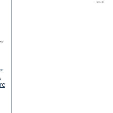
Publicité
vie
ne
e
ure