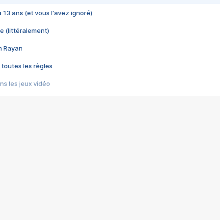
 a 13 ans (et vous l'avez ignoré)
e (littéralement)
im Rayan
 toutes les règles
s les jeux vidéo
us choquant de Rockstar ? - Le scandale BULLY
e plus moche de Steam
du RÊVE tourne au CAUCHEMAR
pendant 8 heures
it… à tort
umiliés par un jeu vidéo
ire - Final Fantasy 8