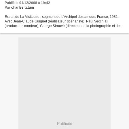
Publié le 01/12/2008 à 19:42
Par
charles tatum
Extrait de La Visiteuse , segment de L'Archipel des amours France, 1981.
Avec Jean-Claude Guiguet (réalisateur, scénariste), Paul Vecchiali
(producteur, monteur), George Strouvé (directeur de la photographie et des
doux travellings), Françoise Fabian...
Publicité